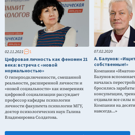
07.02.2020
02.11.2021
1
А. Балунов: «Ищи
Цифровая личность как феномен 21
собственные!»
века: встреча с «новой
нормальностью»
Компании «Иматон» 
Балунов вспоминает:
О гиперподключенности, смешанной
началась перестро
реальности, расширенной личности и
бросились зарабатыв
«новой социальности» как измерениях
консультации, тре
цифровой социализации рассуждает
отдавали все силы н
профессор кафедры психологии
Компании на десяти
личности факультета психологии МГУ,
навсегда...»
доктор психологических наук Галина
Владимировна Солдатова.