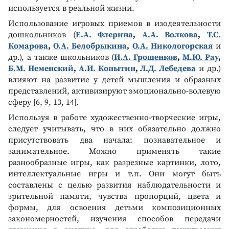
используется в реальной жизни.
Использование игровых приемов в изодеятельности
дошкольников (
Е.А. Флерина
,
А.А. Волкова
,
Т.С.
Комарова
,
О.А. Белобрыкина
,
О.А. Никологорская
и
др.), а также школьников (
И.А. Грошенков
,
М.Ю. Рау
,
Б.М. Неменский
,
А.И. Копытин
,
Л.Д. Лебедева
и др.)
влияют на развитие у детей мышления и образных
представлений, активизируют эмоционально-волевую
сферу [6, 9, 13, 14].
Используя в работе художественно-творческие игры,
следует учитывать, что в них обязательно должно
присутствовать два начала: познавательное и
занимательное. Можно применять такие
разнообразные игры, как разрезные картинки, лото,
интеллектуальные игры и т.п. Они могут быть
составлены с целью развития наблюдательности и
зрительной памяти, чувства пропорций, цвета и
формы, для освоения детьми композиционных
закономерностей, изучения способов передачи