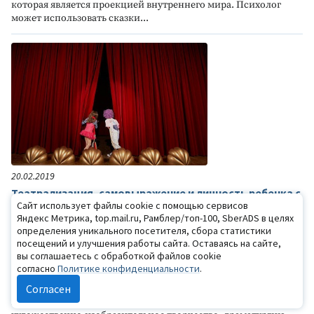
которая является проекцией внутреннего мира. Психолог
может использовать сказки...
20.02.2019
Театрализация, самовыражение и личность ребенка с
ОВЗ
Сайт использует файлы cookie с помощью сервисов
Яндекс Метрика, top.mail.ru, Рамблер/топ-100, SberADS в целях
Театр – синтетический вид искусства, который объединяет
определения уникального посетителя, сбора статистики
разнообразные направления художественной деятельности.
посещений и улучшения работы сайта. Оставаясь на сайте,
Воздействие театрального искусства на детей обусловлено
вы соглашаетесь с обработкой файлов cookie
особенностями человеческой психики, способной выражать
согласно
Политике конфиденциальности
.
все формы эмоционального состояния – в движениях, жестах,
Согласен
мимике, интонациях, речи самого ребенка и т.д. Благодаря
комплексной деятельности, сочетающей движение, музыку,