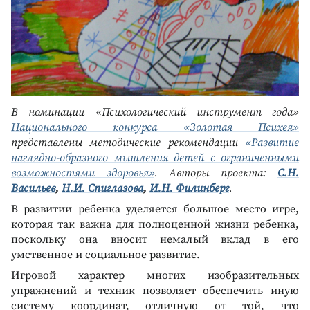
В номинации «Психологический инструмент года»
Национального конкурса «Золотая Психея»
представлены методические рекомендации
«Развитие
наглядно-образного мышления детей с ограниченными
возможностями здоровья»
. Авторы проекта:
С.Н.
Васильев
,
Н.И. Спиглазова
,
И.Н. Филинберг
.
В развитии ребенка уделяется большое место игре,
которая так важна для полноценной жизни ребенка,
поскольку она вносит немалый вклад в его
умственное и социальное развитие.
Игровой характер многих изобразительных
упражнений и техник позволяет обеспечить иную
систему координат, отличную от той, что