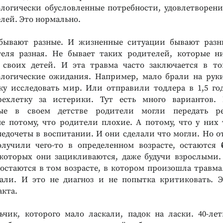
ологически обусловленные потребности, удовлетворен
лей. Это нормально.
бывают разные. И жизненные ситуации бывают разны
теля разная. Не бывает таких родителей, которые н
 своих детей. И эта травма часто заключается в то
логические ожидания. Например, мало брали на рук
ку исследовать мир. Или отправили тодлера в 1,5 го
рехлетку за истерики. Тут есть много вариантов.
ые в своем детстве родители могли передать р
е потому, что родители плохие. А потому, что у них 
недочеты в воспитании. И они сделали что могли. Но от
олучили чего-то в определенном возрасте, остаются
которых они зацикливаются, даже будучи взрослыми.
остаются в том возрасте, в котором произошла травма
дали. И это не диагноз и не попытка критиковать. 
акта.
ьчик, которого мало ласкали, падок на ласки. 40-лет