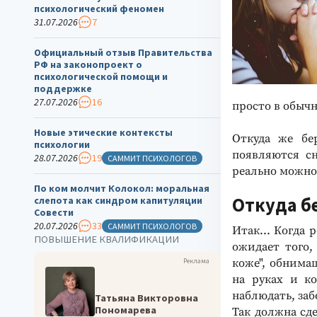
психологический феномен
31.07.2026
7
Официальный отзыв Правительства
РФ на законопроект о
психологической помощи и
поддержке
27.07.2026
16
просто в обыч
Новые этические контексты
Откуда же бе
психологии
появляются сн
28.07.2026
19
САММИТ ПСИХОЛОГОВ
реально можно
По ком молчит Колокол: моральная
Откуда б
слепота как синдром капитуляции
Совести
20.07.2026
33
САММИТ ПСИХОЛОГОВ
Итак... Когда
ПОВЫШЕНИЕ КВАЛИФИКАЦИИ
ожидает того,
коже", обнимаш
Реклама
на руках и к
наблюдать, заб
Татьяна Викторовна
Пономарева
Так должна сд