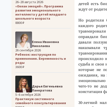
26–28 августа 2026
детей есть би
«Океан эмоций». Программа
ждут от родите
развития эмоционального
интеллекта у детей младшего
школьного возраста
Но родители 
8800 ₽
каждого роди
травмировали
оправдали био
Елена Ивановна
давали ползун
Николаева
наказывали т
26 сентября 2026
травмированн
Ребенок: инструкция по
происходило н
применению. Беременность и
роды
судьба и свои 
3600 ₽
которые не п
ожидания, на 
эмоционально 
чего-то не до
Дарья Евгеньевна
Панкратова
констатация ф
5–6 октября 2026
Практикум системного
30-летний мал
семейного консультирования