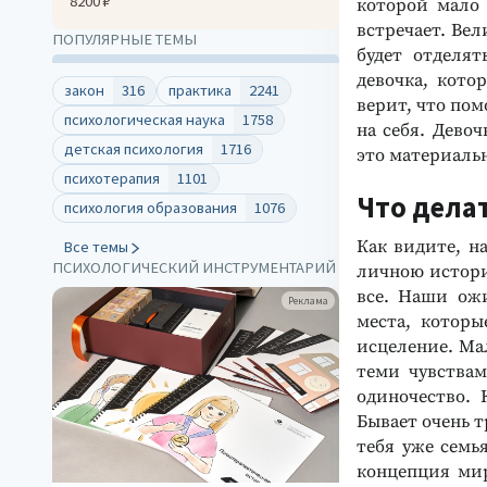
8200 ₽
которой мало 
встречает. Ве
ПОПУЛЯРНЫЕ ТЕМЫ
будет отделя
девочка, кото
закон
316
практика
2241
верит, что пом
психологическая наука
1758
на себя. Дево
детская психология
1716
это материальн
психотерапия
1101
Что дела
психология образования
1076
Как видите, н
Все темы
ПСИХОЛОГИЧЕСКИЙ ИНСТРУМЕНТАРИЙ
личною истори
все. Наши ожи
Реклама
места, которы
исцеление. Мал
теми чувствам
одиночество. 
Бывает очень т
тебя уже семь
концепция мир