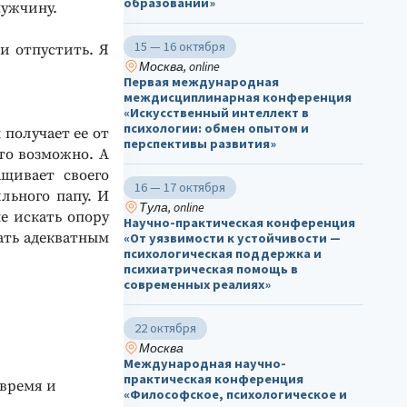
образовании»
мужчину.
15 — 16 октября
и отпустить. Я
Москва, online
Первая международная
междисциплинарная конференция
«Искусственный интеллект в
психологии: обмен опытом и
получает ее от
перспективы развития»
то возможно. А
ащивает своего
16 — 17 октября
льного папу. И
Тула, online
не искать опору
Научно-практическая конференция
тать адекватным
«От уязвимости к устойчивости —
психологическая поддержка и
психиатрическая помощь в
современных реалиях»
22 октября
Москва
Международная научно-
практическая конференция
 время и
«Философское, психологическое и