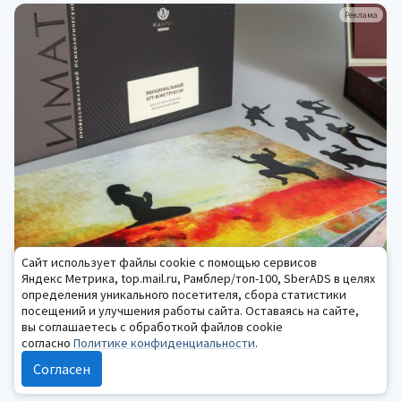
Реклама
Сайт использует файлы cookie с помощью сервисов
Яндекс Метрика, top.mail.ru, Рамблер/топ-100, SberADS в целях
КНИГИ ПО ПСИХОЛОГИИ / АРТ-ТЕРАПЕВТИЧЕСКИЕ КОМПЛЕКСЫ
определения уникального посетителя, сбора статистики
Эмоциональный арт-конструктор
Диагностика и развитие эмоциональной сферы
посещений и улучшения работы сайта. Оставаясь на сайте,
вы соглашаетесь с обработкой файлов cookie
Подробнее
согласно
Политике конфиденциальности
.
Согласен