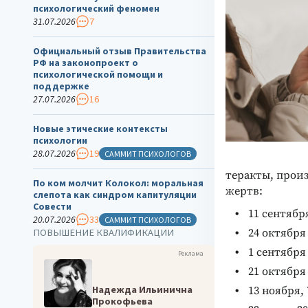
психологический феномен
31.07.2026
7
Официальный отзыв Правительства
РФ на законопроект о
психологической помощи и
поддержке
27.07.2026
16
Новые этические контексты
психологии
28.07.2026
19
САММИТ ПСИХОЛОГОВ
теракты, прои
По ком молчит Колокол: моральная
жертв:
слепота как синдром капитуляции
Совести
11 сентябр
20.07.2026
33
САММИТ ПСИХОЛОГОВ
24 октября 
ПОВЫШЕНИЕ КВАЛИФИКАЦИИ
1 сентября 
Реклама
21 октября 
Надежда Ильинична
13 ноября, 
Прокофьева