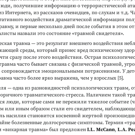
люди, получившие информацию о террористической ата
з Интернета, из рассказов очевидцев, по слухам и т.д. 
негативного воздействия драматической информации по
равму, и первые несколько дней после события в этом о
алисты назвали это состояние «травмой свидетеля».
еская травма — это результат внешнего воздействия не
жающей среды, который принес вред психическому здор
ти сразу после этого воздействия. Острая психологиче
травма часто бывает связана с физической травмой, уг
бо сопровождается эмоциональными потрясениями. У дет
авма часто более ярко выражена, чем у взрослых [5].
Реклама
Реклама
еля — одна из разновидностей психологических травм, о
оричного травматического стресса. Наличием такой тр
ся люди, которые сами не пережили тяжелое событие (
тем или иным образом стали его свидетелем, наблюдающ
ль насилия становится косвенной жертвой произошедш
айне болезненные долгосрочные симптомы. Термин «тр
и «викарная травма» был предложен
I.L. McCann
,
L.A. P