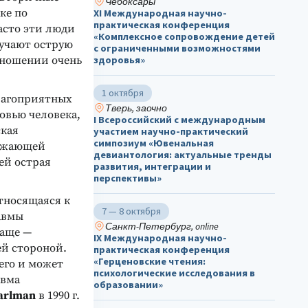
Чебоксары
ке по
ХΙ Международная научно-
практическая конференция
Часто эти люди
«Комплексное сопровождение детей
лучают острую
с ограниченными возможностями
тношении очень
здоровья»
1 октября
благоприятных
Тверь, заочно
овью человека,
I Всероссийский с международным
ская
участием научно-практический
симпозиум «Ювенальная
рожающей
девиантология: актуальные тренды
ей острая
развития, интеграции и
перспективы»
тносящаяся к
7 — 8 октября
авмы
Санкт-Петербург, online
чаще —
IX Международная научно-
ей стороной.
практическая конференция
«Герценовские чтения:
его и может
психологические исследования в
авма
образовании»
earlman
в 1990 г.