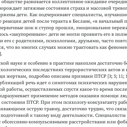
в обществе развивается коллективное ожидание очередн
порождает затяжные состояния страха и массовой тревог
ержены дети. Как подчеркивают специалисты, изучавши
реакции детей после теракта в Беслане, «в начальный 
 первичные шок и ступор прошли, эмоциональное переж
лось «закупоренным»: дети не могли проявить его в полн
и его с родителями, психологами, друзьями, часто повт
ся, что во многих случаях можно трактовать как феномен
].
ской науке и особенно в практике накоплен достаточно 
ихологических последствиях террористических актов и
и жертвам, подробно описаны признаки ПТСР [3; 5; 11; 1
убликаций речь идет о симптомах психических нарушен
ой работы, осуществляемых спустя какое-то время после
подразумевает применение методов оказания помощи лю
 состоянии ПТСР. При этом психологу-консультанту рабо
ивающими острую травму, достаточно трудно, что связа
 подготовкой к такому виду деятельности. Специалисты 
с обсессивно-компульсивными расстройствами или фоб