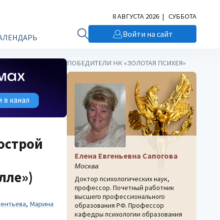
8 АВГУСТА 2026 | СУББОТА
Войти на сайт
АЛЕНДАРЬ
ПОБЕДИТЕЛИ НК «ЗОЛОТАЯ ПСИХЕЯ»
острой
Елена Евгеньевна Сапогова
Москва
лле»)
Доктор психологических наук,
профессор. Почетный работник
высшего профессионального
лентьева
,
Марина
образования РФ. Профессор
кафедры психологии образования