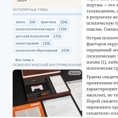
3600 ₽
жертвы — это 
ПОПУЛЯРНЫЕ ТЕМЫ
телевидению, и
в результате 
закон
316
практика
2241
психическую т
опасны. Специ
психологическая наука
1758
детская психология
1716
Острая психич
психотерапия
1101
факторов окру
ощущаемый поч
психология образования
1076
(психическая) 
Все темы
жизни [1], ли
ПСИХОЛОГИЧЕСКИЙ ИНСТРУМЕНТАРИЙ
психическая тр
Реклама
Травма свидет
проявлению вт
характеризуют
насилие), но 
Порой свидете
переживать кр
свидетеля» ил