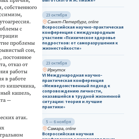
мых причин,
Выготского и Ж. Пиаже»
, собственного
ссимизм,
23 октября
утоагрессия.
Санкт-Петербург, online
Всероссийская научно-практическая
облемы с
конференция с международным
нтрации
участием «Психическое здоровье
ругие проблемы
подростков: от саморазрушения к
жизнестойкости»
рывистый сон,
, постоянное
23 октября
а, отказ от
Иркутск
ения работы
VI Международная научно-
я в работе
практическая конференция
ого кишечника,
«Межведомственный подход к
сопровождению личности,
вный кашель,
оказавшейся в трудной жизненной
ата —
ситуации: теория и лучшие
практики»
еских атак.
5 — 6 ноября
ых
Самара, online
Всероссийская научная
атральном