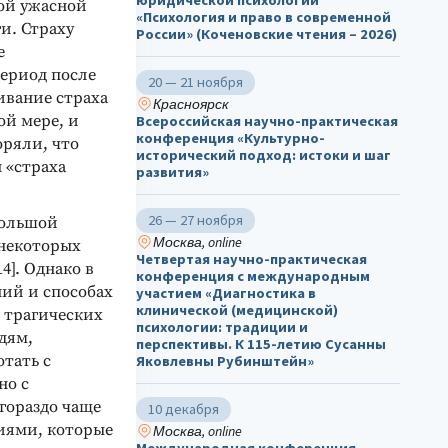
юридической психологии
ой ужасной
«Психология и право в современной
и. Страху
России» (Коченовские чтения – 2026)
е
период после
20 — 21 ноября
ивание страха
Красноярск
ой мере, и
Всероссийская научно-практическая
конференция «Культурно-
оряли, что
исторический подход: истоки и шаг
 «страха
развития»
26 — 27 ноября
большой
Москва, online
 некоторых
Четвертая научно-практическая
4]. Однако в
конференция с международным
ий и способах
участием «Диагностика в
клинической (медицинской)
 трагических
психологии: традиции и
дям,
перспективы. К 115-летию Сусанны
тать с
Яковлевны Рубинштейн»
но с
гораздо чаще
10 декабря
иями, которые
Москва, online