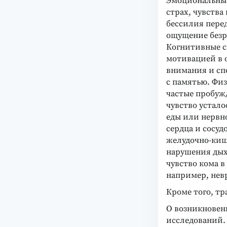
Эмоциональные
страх, чувств
бессилия пере
ощущение безр
Когнитивные с
мотивацией в 
внимания и сп
с памятью. Фи
частые пробуж
чувство устало
еды или нервн
сердца и сосуд
желудочно-киш
нарушения дых
чувство кома в
например, нев
Кроме того, тр
О возникновен
исследований. 