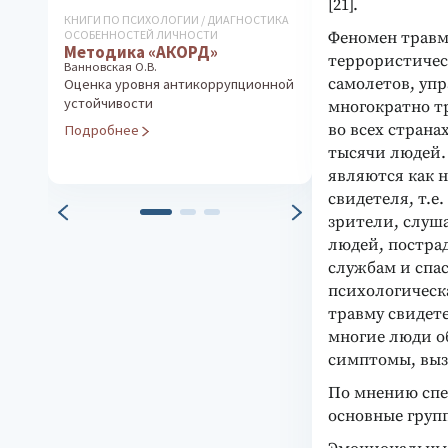
[21].
КНИГИ ПО ПСИХОЛОГИИ / ДИАГНОСТИКА
ДИАГНОСТИКА ФУ
ОСОБЕННОСТЕЙ ЛИЧНОСТИ
СОСТОЯНИЯ И РА
Феномен травм
Методика «АКОРД»
Вариационн
террористическ
Ванновская О.В.
хронорефле
самолетов, уп
Оценка уровня антикоррупционной
Экспресс-диагн
устойчивости
многократно т
функциональног
во всех стран
Подробнее
прогноз работо
тысячи людей.
Подробнее
являются как 
свидетеля, т.е.
зрители, слуш
людей, постра
службам и спа
психологическ
травму свидете
многие люди о
симптомы, выз
По мнению спец
основные груп