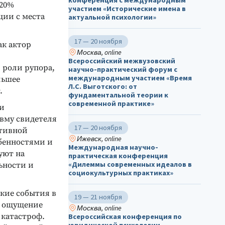
конференция с международным
 20%
участием «Исторические имена в
ции с места
актуальной психологии»
17 — 20 ноября
ак актор
Москва, online
Всероссийский межвузовский
 роли рупора,
научно-практический форум с
международным участием «Время
льшее
Л.С. Выготского: от
.
фундаментальной теории к
современной практике»
ли
вму свидетеля
17 — 20 ноября
ативной
Ижевск, online
бенностями и
Международная научно-
уют на
практическая конференция
«Дилеммы современных идеалов в
ьности и
социокультурных практиках»
ские события в
19 — 21 ноября
т ощущение
Москва, online
 катастроф.
Всероссийская конференция по