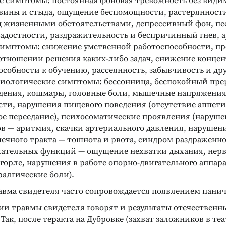
 симптомы: постоянная фоновая тревожность без види
а вины и стыда, ощущение беспомощности, растерянности
д жизненными обстоятельствами, депрессивный фон, пе
адостности, раздражительность и беспричинный гнев, а
имптомы: снижение умственной работоспособности, пр
отношении решения каких-либо задач, снижение конце
особности к обучению, рассеянность, забывчивость и д
зиологические симптомы: бессонница, беспокойный пре
дения, кошмары, головные боли, мышечные напряжения
сти, нарушения пищевого поведения (отсутствие аппетит
ое переедание), психосоматические проявления (наруш
ов — аритмия, скачки артериального давления, нарушени
ечного тракта — тошнота и рвота, синдром раздраженн
ательных функций — ощущение нехватки дыхания, нер
 горле, нарушения в работе опорно-двигательного аппар
ралгические боли).
авма свидетеля часто сопровождается появлением панич
ии травмы свидетеля говорят и результаты отечественн
Так, после теракта на Дубровке (захват заложников в те