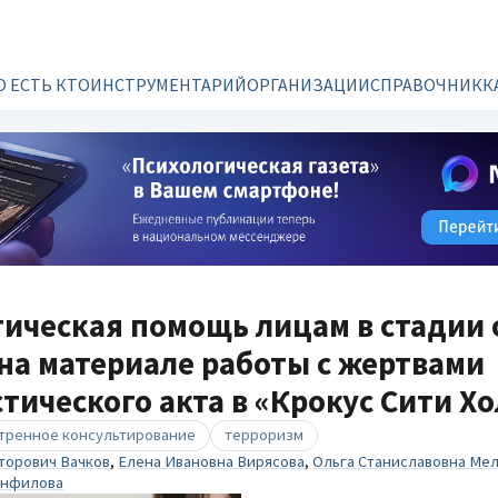
О ЕСТЬ КТО
ИНСТРУМЕНТАРИЙ
ОРГАНИЗАЦИИ
СПРАВОЧНИК
К
ическая помощь лицам в стадии 
на материале работы с жертвами
тического акта в «Крокус Сити Хо
тренное консультирование
терроризм
торович Вачков
,
Елена Ивановна Вирясова
,
Ольга Станиславовна Ме
анфилова