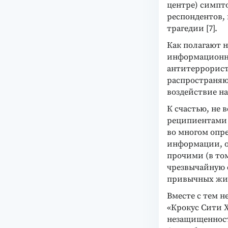
центре) симпт
респондентов,
трагедии [7].
Как полагают н
информационн
антитеррористи
распространяю
воздействие на
К счастью, не
реципиентами 
во многом опр
информации, о
прочими (в то
чрезвычайную 
привычных жиз
Вместе с тем н
«Крокус Сити 
незащищенност