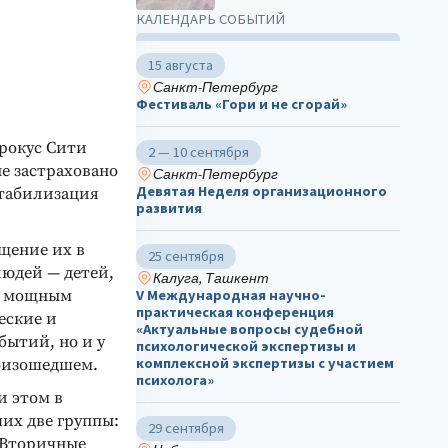
КАЛЕНДАРЬ СОБЫТИЙ
15 августа
Санкт-Петербург
Фестиваль «Гори и не сгорай»
Крокус Сити
2 — 10 сентября
не застраховано
Санкт-Петербург
Девятая Неделя организационного
стабилизация
развития
ещение их в
25 сентября
юдей — детей,
Калуга, Ташкент
 к мощным
V Международная научно-
практическая конференция
еские и
«Актуальные вопросы судебной
бытий, но и у
психологической экспертизы и
комплексной экспертизы с участием
оизошедшем.
психолога»
и этом в
их две группы:
29 сентября
. Вторичные