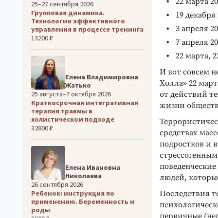
22 марта 20
25–27 сентября 2026
Групповая динамика.
19 декабря 
Технологии эффективного
3 апреля 20
управления в процессе тренинга
13200 ₽
7 апреля 20
22 марта, 2
И вот совсем н
Елена Владимировна
Холла» 22 марта
Жатько
от действий т
25 августа–7 октября 2026
Краткосрочная интегративная
жизни обществ
терапия травмы в
холистическом подходе
Террористическ
32800 ₽
средствах мас
подростков и 
стрессогенным 
поведенческие 
Елена Ивановна
Николаева
людей, которы
26 сентября 2026
Последствия т
Ребенок: инструкция по
применению. Беременность и
психологическ
роды
первичные (неп