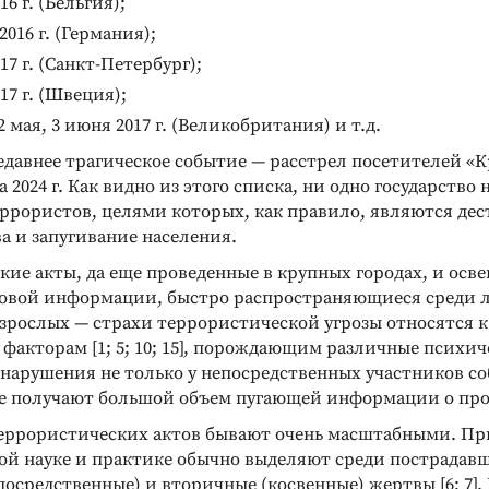
16 г. (Бельгия);
2016 г. (Германия);
17 г. (Санкт-Петербург);
17 г. (Швеция);
2 мая, 3 июня 2017 г. (Великобритания) и т.д.
едавнее трагическое событие — расстрел посетителей «
 2024 г. Как видно из этого списка, ни одно государство 
еррористов, целями которых, как правило, являются де
а и запугивание населения.
ие акты, да еще проведенные в крупных городах, и осв
совой информации, быстро распространяющиеся среди л
взрослых — страхи террористической угрозы относятся
факторам [1; 5; 10; 15], порождающим различные психич
нарушения не только у непосредственных участников со
е получают большой объем пугающей информации о пр
еррористических актов бывают очень масштабными. Пр
ой науке и практике обычно выделяют среди пострадавш
осредственные) и вторичные (косвенные) жертвы [6; 7]