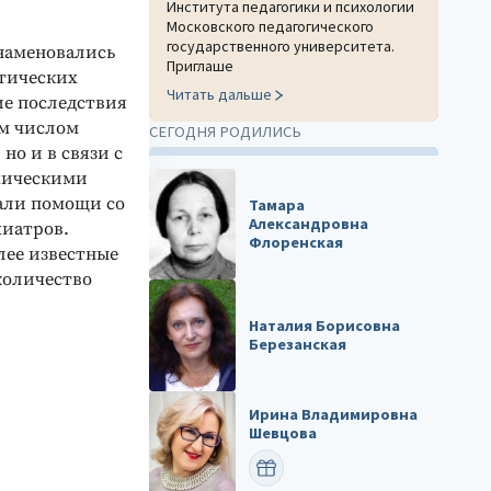
Института педагогики и психологии
Московского педагогического
государственного университета.
наменовались
Приглаше
тических
Читать дальше
ие последствия
им числом
СЕГОДНЯ РОДИЛИСЬ
но и в связи с
хическими
али помощи со
Тамара
Александровна
хиатров.
Флоренская
ее известные
количество
Наталия Борисовна
Березанская
Ирина Владимировна
Шевцова
ПОЗДРАВИТЬ