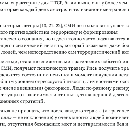
омы, характерные для ПТСР, были выявлены у более чем
 которые каждый день смотрели телевизионные трансля
екоторые авторы [13; 21; 22], СМИ не только выступают к
ого противодействия терроризму и формирования
ческого сознания, но и достаточно часто оказываются в
щего психический негатив, который оказывает даже бо
 людей, чем непосредственно сам террористический акт
 все люди, ставшие свидетелями трагических событий и
СМИ, получают психическую травму. Риск получить тра
еделяется состоянием психики в момент получения нег
бщим уровнем стрессоустойчивости, личностными осо
м числе внешними) факторами. Люди по-разному реагир
ситуацию в зависимости от опыта, типа нервной деятел
ненных стратегий.
ельзя не признать, что после каждого теракта (и трагиче
Холл» — не исключение) у очень многих людей возникае
и, отсутствия безопасных мест и неотвратимости бед и