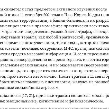
НКЦИОНАЛЬНОГО
ДИАГНОСТИКА ИНТЕЛЛЕКТУАЛЬНЫХ И
БОТОСПОСОБНОСТИ
ТВОРЧЕСКИХ СПОСОБНОСТЕЙ
ы свидетеля стал предметом активного изучения после
ая
Тест Гилфорда
ой атаки 11 сентября 2001 года в Нью-Йорке. Кадры по
ксометрия
Диагностика уровня развития
равляемых террористами, в башни-близнецы и их разруш
социального интеллекта
остика
ранслировались в прямом эфире практически всех теле
о состояния и
Подробнее
ах мира стали свидетелями ужасной катастрофы, в котор
способности
 Жертвами теракта, как любой трагической, чрезвычайн
непосредственные участники, так и люди, которые пере
 спасатели (военные, сотрудники МЧС, врачи, психологи и 
атели средств массовой информации. И если персональ
давших непосредственно во время теракта, известны го
сательным организациям, и им оказывается своевременн
ая помощь, то определить количество лиц, которые пе
ля, практически невозможно. После трагедии 11 сентябр
братились за помощью к психологам, жалуясь на разноо
ванные сильнейшим стрессом.
иалистов [17; 21], признаки травмы свидетеля можно р
пы: эмоциональные, когнитивные и физиологические.