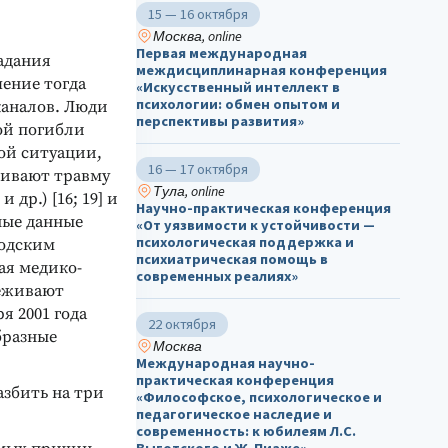
15 — 16 октября
Москва, online
Первая международная
падания
междисциплинарная конференция
ение тогда
«Искусственный интеллект в
психологии: обмен опытом и
каналов. Люди
перспективы развития»
ой погибли
ой ситуации,
16 — 17 октября
живают травму
Тула, online
др.) [16; 19] и
Научно-практическая конференция
ные данные
«От уязвимости к устойчивости —
психологическая поддержка и
родским
психиатрическая помощь в
ая медико-
современных реалиях»
реживают
я 2001 года
22 октября
бразные
Москва
Международная научно-
практическая конференция
азбить на три
«Философское, психологическое и
педагогическое наследие и
современность: к юбилеям Л.С.