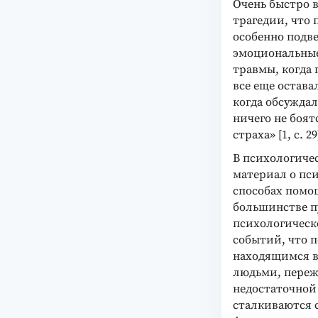
Очень быстро 
трагедии, что 
особенно подв
эмоциональные 
травмы, когда
все еще остава
когда обсуждал
ничего не боят
страха» [1, с. 29
В психологиче
материал о пс
способах помощ
большинстве п
психологическ
событий, что 
находящимся в
людьми, переж
недостаточной
сталкиваются 