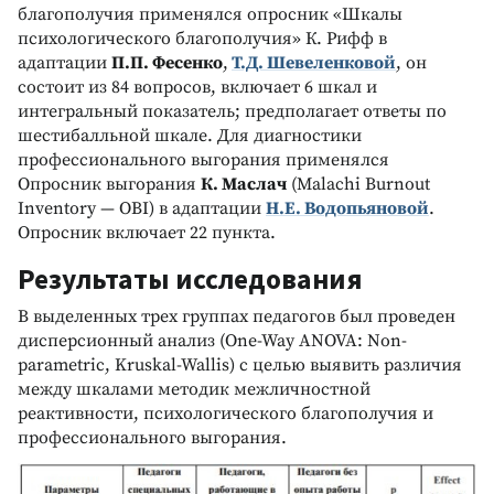
благополучия применялся опросник «Шкалы
психологического благополучия» К. Рифф в
адаптации
П.П. Фесенко
,
Т.Д. Шевеленковой
, он
состоит из 84 вопросов, включает 6 шкал и
интегральный показатель; предполагает ответы по
шестибалльной шкале. Для диагностики
профессионального выгорания применялся
Опросник выгорания
К. Маслач
(Malachi Burnout
Inventory — OBI) в адаптации
Н.Е. Водопьяновой
.
Опросник включает 22 пункта.
Результаты исследования
В выделенных трех группах педагогов был проведен
дисперсионный анализ (One-Way ANOVA: Non-
parametric, Kruskal-Wallis) с целью выявить различия
между шкалами методик межличностной
реактивности, психологического благополучия и
профессионального выгорания.