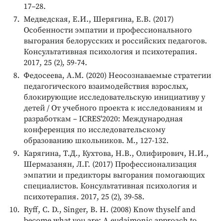
17–28.
Медведская, Е.И., Шерягина, Е.В. (2017)
Особенности эмпатии и профессионального
выгорания белорусских и российских педагогов.
Консультативная психология и психотерапия.
2017, 25 (2), 59-74.
Федосеева, А.М. (2020) Неосознаваемые стратегии
педагогического взаимодействия взрослых,
блокирующие исследовательскую инициативу у
детей / От учебного проекта к исследованиям и
разработкам – ICRES'2020: Международная
конференция по исследовательскому
образованию школьников. М., 127-132.
Карягина, Т.Д., Кухтова, Н.В., Олифирович, Н.И.,
Шермазанян, Л.Г. (2017) Профессионализация
эмпатии и предикторы выгорания помогающих
специалистов. Консультативная психология и
психотерапия. 2017, 25 (2), 39-58.
Ryff, C. D., Singer, B. H. (2008) Know thyself and
become what you are: A eudaimonic approach to