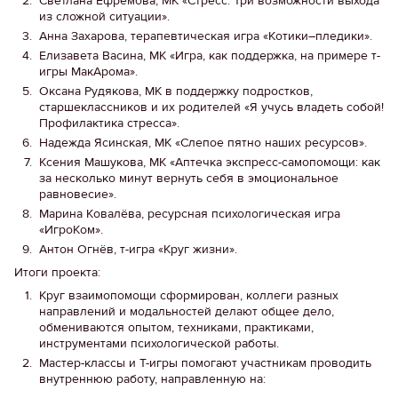
Светлана Ефремова, МК «Стресс. Три возможности выхода
из сложной ситуации».
Анна Захарова, терапевтическая игра «Котики–пледики».
Елизавета Васина, МК «Игра, как поддержка, на примере т-
игры МакАрома».
Оксана Рудякова, МК в поддержку подростков,
старшеклассников и их родителей «Я учусь владеть собой!
Профилактика стресса».
Надежда Ясинская, МК «Слепое пятно наших ресурсов».
Ксения Машукова, МК «Аптечка экспресс-самопомощи: как
за несколько минут вернуть себя в эмоциональное
равновесие».
Марина Ковалёва, ресурсная психологическая игра
«ИгроКом».
Антон Огнёв, т-игра «Круг жизни».
Итоги проекта:
Круг взаимопомощи сформирован, коллеги разных
направлений и модальностей делают общее дело,
обмениваются опытом, техниками, практиками,
инструментами психологической работы.
Мастер-классы и Т-игры помогают участникам проводить
внутреннюю работу, направленную на: