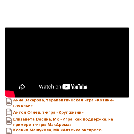
Анна Захарова, терапевтическая игра «Котики–
пледики»
Антон Огнёв, т-игра «Круг жизни»
Елизавета Васина, МК «Игра, как поддержка, на
примере т-игры МакАрома»
Ксения Машукова, МК «Аптечка экспресс-