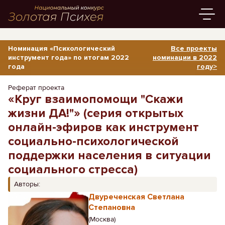
Номинация «Психологический
Все проекты
инструмент года» по итогам 2022
номинации в 2022
года
году>
Реферат проекта
«Круг взаимопомощи "Скажи
жизни ДА!"» (серия открытых
онлайн-эфиров как инструмент
социально-психологической
поддержки населения в ситуации
социального стресса)
Авторы:
Двуреченская Светлана
Степановна
(Москва)