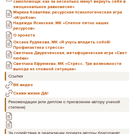
самопомощи: как за несколько минут вернуть себя в
эмоциональное равновесие»
Марина Ковалёва, ресурсная психологическая игра
«ИгроКом»
Надежда Ясинская, МК «Слепое пятно наших
ресурсов»
О проекте
Оксана Рудякова, МК «Я учусь владеть собой!
Профилактика стресса»
Светлана Двуреченская, метафорическая игра «Свет
любви»
Светлана Ефремова, МК «Стресс. Три возможности
выхода из сложной ситуации»
Ссылки
ВК видео
Скажи жизни ДА!
Рекомендации (или диплом о присвоении автору ученой
степени)
За содействие в реализации проекта авторы благодарят