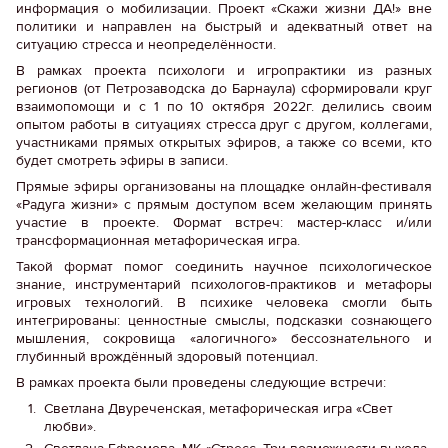
информация о мобилизации. Проект «Скажи жизни ДА!» вне
политики и направлен на быстрый и адекватный ответ на
ситуацию стресса и неопределённости.
В рамках проекта психологи и игропрактики из разных
регионов (от Петрозаводска до Барнаула) сформировали круг
взаимопомощи и с 1 по 10 октября 2022г. делились своим
опытом работы в ситуациях стресса друг с другом, коллегами,
участниками прямых открытых эфиров, а также со всеми, кто
будет смотреть эфиры в записи.
Прямые эфиры организованы на площадке онлайн-фестиваля
«Радуга жизни» с прямым доступом всем желающим принять
участие в проекте. Формат встреч: мастер-класс и/или
трансформационная метафорическая игра.
Такой формат помог соединить научное психологическое
знание, инструментарий психологов-практиков и метафоры
игровых технологий. В психике человека смогли быть
интегрированы: ценностные смыслы, подсказки сознающего
мышления, сокровища «алогичного» бессознательного и
глубинный врождённый здоровый потенциал.
В рамках проекта были проведены следующие встречи:
Светлана Двуреченская, метафорическая игра «Свет
любви».