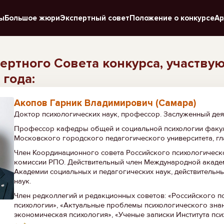
ы
Большое жюри
Экспертный совет
Положение о конкурсе
Ар
ертного Совета конкурса, участву
 года:
Акопов Гарник Владимирович (Самара)
Доктор психологических наук, профессор. Заслуженный дея
Профессор кафедры общей и социальной психологии факул
Московского городского педагогического университета, 
Член Координационного совета Российского психологическ
комиссии РПО. Действительный член Международной академ
Академии социальных и педагогических наук, действитель
наук.
Член редколлегий и редакционных советов: «Российского 
психологии», «Актуальные проблемы психологического знан
экономическая психология», «Ученые записки Института пси