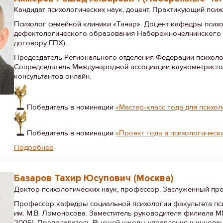
Кандидат психологических наук, доцент. Практикующий псих
Психолог семейной клиники «Танар». Доцент кафедры псих
дефектологического образования Набережночелнинского г
договору ГПХ).
Председатель Регионального отделения Федерации психоло
Сопредседатель Международной ассоциации каузометристо
консультантов онлайн.
Победитель в номинации
«Мастер-класс года для психо
Победитель в номинации
«Проект года в психологическ
Подробнее
Базаров Тахир Юсупович (Москва)
Доктор психологических наук, профессор. Заслуженный пр
Профессор кафедры социальной психологии факультета пси
им. М.В. Ломоносова. Заместитель руководителя филиала МГ
2006). Преподаватель Высшей школы управления и иннова