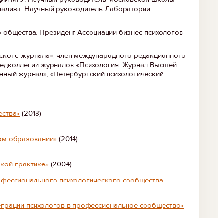
анализа. Научный руководитель Лаборатории
о общества. Президент Ассоциации бизнес-психологов
еского журнала», член международного редакционного
н редколлегии журналов «Психология. Журнал Высшей
нный журнал», «Петербургский психологический
ества»
(2018)
ком образовании»
(2014)
ской практике»
(2004)
рофессионального психологического сообщества
еграции психологов в профессиональное сообщество»