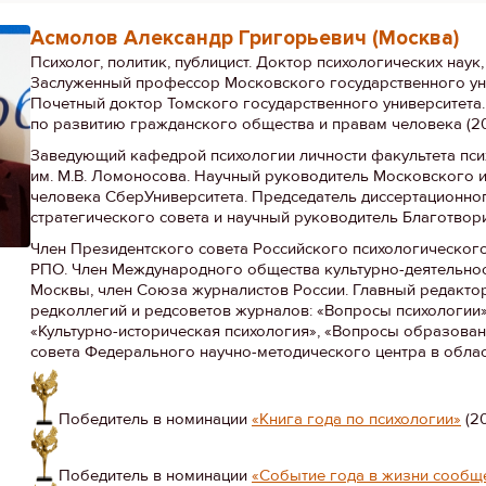
Асмолов Александр Григорьевич (Москва)
Психолог, политик, публицист. Доктор психологических наук
Заслуженный профессор Московского государственного ун
Почетный доктор Томского государственного университета
по развитию гражданского общества и правам человека (2
Заведующий кафедрой психологии личности факультета пси
им. М.В. Ломоносова. Научный руководитель Московского и
человека СберУниверситета. Председатель диссертационног
стратегического совета и научный руководитель Благотвор
Член Президентского совета Российского психологического
РПО. Член Международного общества культурно-деятельнос
Москвы, член Союза журналистов России. Главный редакто
редколлегий и редсоветов журналов: «Вопросы психологии»
«Культурно-историческая психология», «Вопросы образован
совета Федерального научно-методического центра в област
Победитель в номинации
«Книга года по психологии»
(2
Победитель в номинации
«Событие года в жизни сообщ