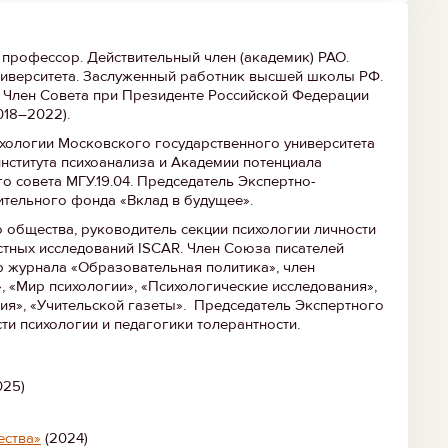
, профессор. Действительный член (академик) РАО.
иверситета. Заслуженный работник высшей школы РФ.
. Член Совета при Президенте Российской Федерации
018–2022).
хологии Московского государственного университета
нститута психоанализа и Академии потенциала
о совета МГУ.19.04. Председатель Экспертно-
ительного фонда «Вклад в будущее».
 общества, руководитель секции психологии личности
тных исследований ISCAR. Член Союза писателей
р журнала «Образовательная политика», член
, «Мир психологии», «Психологические исследования»,
ия», «Учительской газеты». Председатель Экспертного
и психологии и педагогики толерантности.
025)
ества»
(2024)