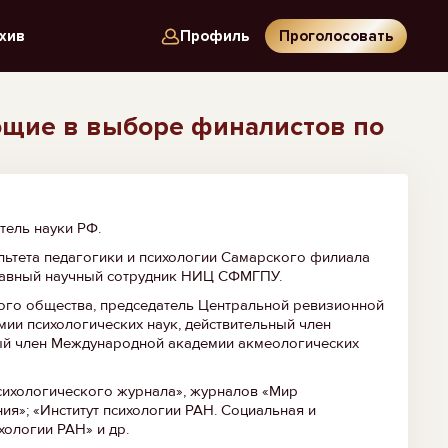
хив
Профиль
Проголосовать
ющие в выборе финалистов по
тель науки РФ.
ьтета педагогики и психологии Самарского филиала
главный научный сотрудник НИЦ СФМГПУ.
ого общества, председатель Центральной ревизионной
ии психологических наук, действительный член
ный член Международной академии акмеологических
психологического журнала», журналов «Мир
ия»; «Институт психологии РАН. Социальная и
хологии РАН» и др.