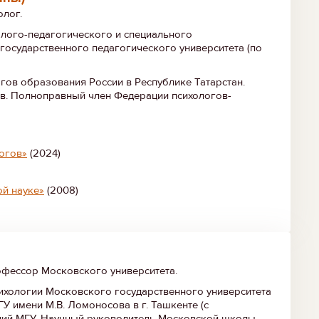
олог.
олого-педагогического и специального
осударственного педагогического университета (по
гов образования России в Республике Татарстан.
в. Полноправный член Федерации психологов-
логов»
(2024)
ой науке»
(2008)
офессор Московского университета.
хологии Московского государственного университета
У имени М.В. Ломоносова в г. Ташкенте (с
ций МГУ. Научный руководитель Московской школы