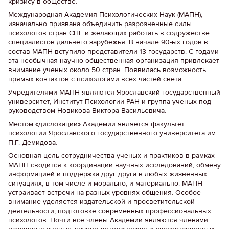
кризису в обществе.
Международная Академия Психологических Наук (МАПН),
изначально призвана объединить разрозненные силы
психологов стран СНГ и желающих работать в содружестве
специалистов дальнего зарубежья. В начале 90-ых годов в
состав МАПН вступило представители 13 государств. С годами
эта необычная научно-общественная организация привлекает
внимание ученых около 50 стран. Появилась возможность
прямых контактов с психологами всех частей света.
Учредителями МАПН являются Ярославский государственный
университет, Институт Психологии РАН и группа ученых под
руководством Новикова Виктора Васильевича.
Местом «дислокации» Академии является факультет
психологии Ярославского государственного университета им.
П.Г. Демидова.
Основная цель сотрудничества ученых и практиков в рамках
МАПН сводится к координации научных исследований, обмену
информацией и поддержка друг друга в любых жизненных
ситуациях, в том числе и морально, и материально. МАПН
устраивает встречи на разных уровнях общения. Особое
внимание уделяется издательской и просветительской
деятельности, подготовке современных профессиональных
психологов. Почти все члены Академии являются членами