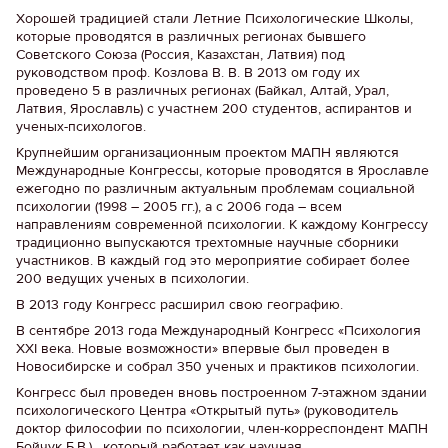
Хорошей традицией стали Летние Психологические Школы,
которые проводятся в различных регионах бывшего
Советского Союза (Россия, Казахстан, Латвия) под
руководством проф. Козлова В. В. В 2013 ом году их
проведено 5 в различных регионах (Байкал, Алтай, Урал,
Латвия, Ярославль) с участнем 200 студентов, аспирантов и
ученых-психологов.
Крупнейшим организационным проектом МАПН являются
Международные Конгрессы, которые проводятся в Ярославле
ежегодно по различным актуальным проблемам социальной
психологии (1998 – 2005 гг.), а с 2006 года – всем
направлениям современной психологии. К каждому Конгрессу
традиционно выпускаются трехтомные научные сборники
участников. В каждый год это мероприятие собирает более
200 ведущих ученых в психологии.
В 2013 году Конгресс расширил свою географию.
В сентябре 2013 года Международный Конгресс «Психология
XXI века. Новые возможности» впервые был проведен в
Новосибирске и собрал 350 ученых и практиков психологии.
Конгресс был проведен вновь построенном 7-этажном здании
психологического Центра «Открытый путь» (руководитель
доктор философии по психологии, член-корреспондент МАПН
Бойчук Б.В.) , который работает как научная,