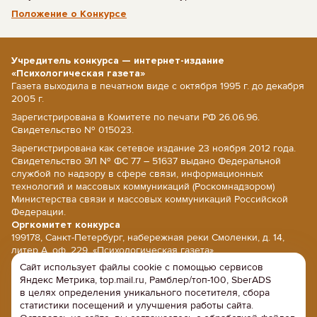
Положение о Конкурсе
Учредитель конкурса — интернет-издание
«Психологическая газета»
Газета выходила в печатном виде с октября 1995 г. до декабря
2005 г.
Зарегистрирована в Комитете по печати РФ 26.06.96.
Свидетельство № 015023.
Зарегистрирована как сетевое издание 23 ноября 2012 года.
Свидетельство ЭЛ № ФС 77 – 51637 выдано Федеральной
службой по надзору в сфере связи, информационных
технологий и массовых коммуникаций (Роскомнадзором)
Министерства связи и массовых коммуникаций Российской
Федерации.
Оргкомитет конкурса
199178, Санкт-Петербург, набережная реки Смоленки, д. 14,
литер А, оф. 229, «Психологическая газета».
Сайт использует файлы cookie с помощью сервисов
E-mail: psy@psy.su; сайт: www.psy.su
Яндекс Метрика, top.mail.ru, Рамблер/топ-100, SberADS
Напишите нам
в целях определения уникального посетителя, сбора
Политика конфиденциальности
статистики посещений и улучшения работы сайта.