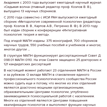
Академия с 2003 года выпускает ежегодный научный журнал
«Седьмая волна» (главный редактор проф. Козлов В. В.),
выпущено 13 научных сборников.
С 2010 года совместно с ИСИ РАН выпускается ежегодный
сборник «Методология современной психологии» (редакторы
проф. Козлов В. В., Карпов А.В., Петренко В. Ф.). В 2013 году
был издан сборник к конферернции «Интегративная
психология: теория и метод».
Под эгидой МАПН изданы: 375 монографий, 700 сборников
научных трудов, 550 учебных пособий и учебников
и многое,
многое другое ...
В структуре МАПН функционирует диссертационный Совет Д
098.01 МАПН 0110. На этом Совете защищено 25 докторских и
121 кандидатских диссертаций
В настоящий момент работают 23 отделениия МАПН в России
и за рубежом. О вкладе МАПН в становление единого
профессионального психологического сообщества России
можно судить еще и потому, что многие из этих отделений
являются доасточно мощными организационными,
образовательными Центрами психологии, углубленно
занимающимися психосоциальной работой с населением.
Многи из отделений являются Центрами повышения
квалификации психологов и выполняют функции научных