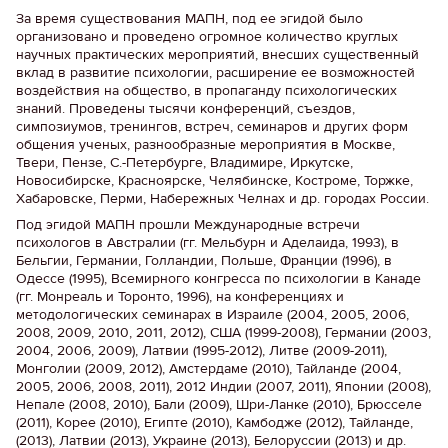
За время существования МАПН, под ее эгидой было
организовано и проведено огромное количество круглых
научных практических мероприятий, внесших существенный
вклад в развитие психологии, расширение ее возможностей
воздействия на общество, в пропаганду психологических
знаний. Проведены тысячи конференций, съездов,
симпозиумов, тренингов, встреч, семинаров и других форм
общения ученых, разнообразные мероприятия в Москве,
Твери, Пензе, С.-Петербурге, Владимире, Иркутске,
Новосибирске, Красноярске, Челябинске, Костроме, Торжке,
Хабаровске, Перми, Набережных Челнах и др. городах России.
Под эгидой МАПН прошли Международные встречи
психологов в Австралии (гг. Мельбурн и Аделаида, 1993), в
Бельгии, Германии, Голландии, Польше, Франции (1996), в
Одессе (1995), Всемирного конгресса по психологии в Канаде
(гг. Монреаль и Торонто, 1996), на конференциях и
методологических семинарах в Израиле (2004, 2005, 2006,
2008, 2009, 2010, 2011, 2012), США (1999-2008), Германии (2003,
2004, 2006, 2009), Латвии (1995-2012), Литве (2009-2011),
Монголии (2009, 2012), Амстердаме (2010), Тайланде (2004,
2005, 2006, 2008, 2011), 2012 Индии (2007, 2011), Японии (2008),
Непале (2008, 2010), Бали (2009), Шри-Ланке (2010), Брюсселе
(2011), Корее (2010), Египте (2010), Камбодже (2012), Тайланде,
(2013), Латвии (2013), Украине (2013), Белоруссии (2013) и др.