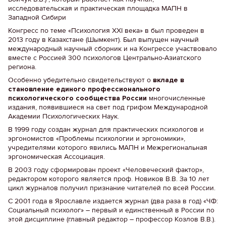
исследовательская и практическая площадка МАПН в
Западной Сибири
Конгресс по теме «Психология XXI века» в был проведен в
2013 году в Казахстане (Шымкент). Был выпущен научный
международный научный сборник и на Конгрессе участвовало
вместе с Россией 300 психологов Центрально-Азиатского
региона.
Особенно убедительно свидетельствуют о
вкладе в
становление единого профессионального
психологического сообщества России
многочисленные
издания, появившиеся на свет под грифом Международной
Академии Психологических Наук.
В 1999 году создан журнал для практических психологов и
эргономистов «Проблемы психологии и эргономики»,
учредителями которого явились МАПН и Межрегиональная
эргономическая Ассоциация.
В 2003 году сформирован проект «Человеческий фактор»,
редактором которого является проф. Новиков В.В. За 10 лет
цикл журналов получил признание читателей по всей России.
С 2001 года в Ярославле издается журнал (два раза в год) «ЧФ:
Социальный психолог» – первый и единственный в России по
этой дисциплине (главный редактор – профессор Козлов В.В.).