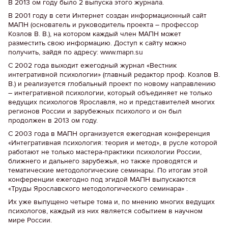
В 2013 ом году было 2 выпуска этого журнала.
В 2001 году в сети Интернет создан информационный сайт
МАПН (основатель и руководитель проекта – профессор
Козлов В. В.), на котором каждый член МАПН может
разместить свою информацию. Доступ к сайту можно
получить, зайдя по адресу: www.mapn.su
С 2002 года выходит ежегодный журнал «Вестник
интегративной психологии» (главный редактор проф. Козлов В.
В.) и реализуется глобальный проект по новому направлению
– интегративной психологии, который объединяет не только
ведущих психологов Ярославля, но и представителей многих
регионов России и зарубежных психолого и он был
продолжен в 2013 ом году.
С 2003 года в МАПН организуется ежегодная конференция
«Интегративная психология: теория и метод», в русле которой
работают не только мастера-практики психологии России,
ближнего и дальнего зарубежья, но также проводятся и
тематические методологические семинары. По итогам этой
конференции ежегодно под эгидой МАПН выпускаются
«Труды Ярославского методологического семинара» .
Их уже выпущено четыре тома и, по мнению многих ведущих
психологов, каждый из них является событием в научном
мире России.