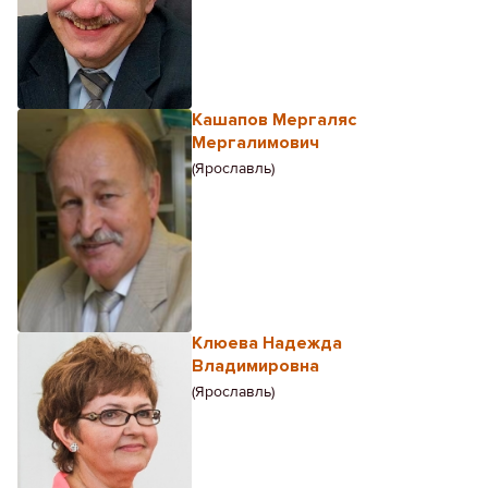
Кашапов Мергаляс
Мергалимович
(Ярославль)
Клюева Надежда
Владимировна
(Ярославль)