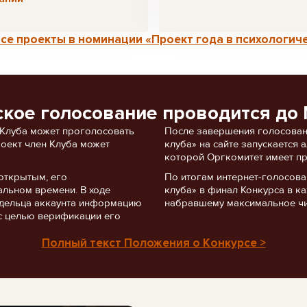
се проекты в номинации «Проект года в психологиче
ское голосование проводится до 
 Клуба может проголосовать
После завершения голосован
роект член Клуба может
клуба» на сайте запускается
которой Оргкомитет имеет пр
открытым, его
По итогам интернет-голосов
альном времени. В ходе
клуба» в финал Конкурса в ка
ладельца аккаунта информацию
набравшему максимальное чи
с целью верификации его
Полный текст Положения о Конкурсе >