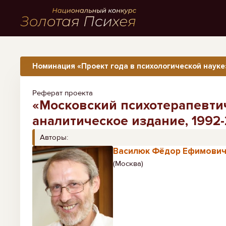
Номинация «Проект года в психологической науке
Реферат проекта
«Московский психотерапевти
аналитическое издание, 1992-
Авторы:
Василюк Фёдор Ефимови
(Москва)