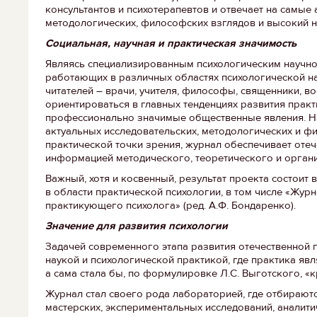
консультантов и психотерапевтов и отвечает на самые
методологических, философских взглядов и высокий н
Социальная, научная и практическая значимость
Являясь специализированным психологическим научно
работающих в различных областях психологической нау
читателей – врачи, учителя, философы, священники, 
ориентироваться в главных тенденциях развития практ
профессионально значимые общественные явления. На
актуальных исследовательских, методологических и ф
практической точки зрения, журнал обеспечивает оте
информацией методического, теоретического и орган
Важный, хотя и косвенный, результат проекта состоит
в области практической психологии, в том числе «Журн
практикующего психолога» (ред. А.Ф. Бондаренко).
Значение для развития психологии
Задачей современного этапа развития отечественной 
наукой и психологической практикой, где практика яв
а сама стала бы, по формулировке Л.С. Выготского, «
Журнал стал своего рода лабораторией, где отбираютс
мастерских, экспериментальных исследований, аналити