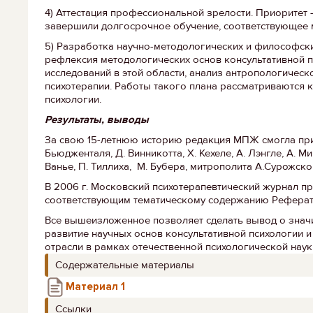
4) Аттестация профессиональной зрелости. Приоритет
завершили долгосрочное обучение, соответствующее 
5) Разработка научно-методологических и философски
рефлексия методологических основ консультативной 
исследований в этой области, анализ антропологичес
психотерапии. Работы такого плана рассматриваются к
психологии.
Результаты, выводы
За свою 15-летнюю историю редакция МПЖ смогла прив
Бьюдженталя, Д. Винникотта, Х. Кехеле, А. Лэнгле, А. М
Ванье, П. Тиллиха, М. Бубера, митрополита А.Сурожско
В 2006 г. Московский психотерапевтический журнал п
соответствующим тематическому содержанию Реферат
Все вышеизложенное позволяет сделать вывод о знач
развитие научных основ консультативной психологии 
отрасли в рамках отечественной психологической наук
Содержательные материалы
Материал 1
Ссылки