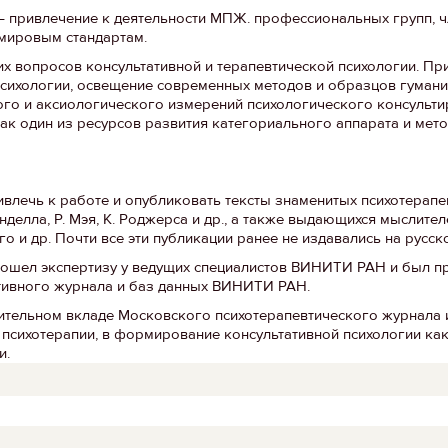
 – привлечение к деятельности МПЖ. профессиональных групп, 
мировым стандартам.
х вопросов консультативной и терапевтической психологии. Пр
психологии, освещение современных методов и образцов гуман
кого и аксиологического измерений психологического консульти
ак один из ресурсов развития категориального аппарата и мет
лечь к работе и опубликовать тексты знаменитых психотерапев
инделла, Р. Мэя, К. Роджерса и др., а также выдающихся мыслител
го и др. Почти все эти публикации ранее не издавались на русск
рошел экспертизу у ведущих специалистов ВИНИТИ РАН и был п
ивного журнала и баз данных ВИНИТИ РАН.
ительном вкладе Московского психотерапевтического журнала и
и психотерапии, в формирование консультативной психологии ка
и.