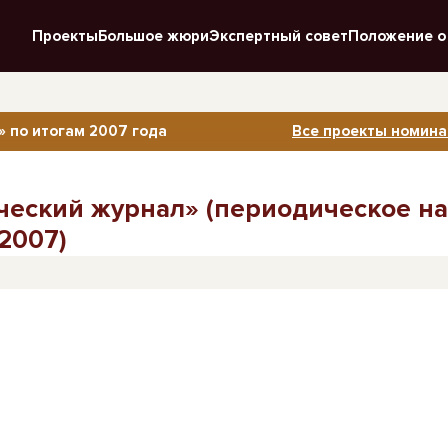
Проекты
Большое жюри
Экспертный совет
Положение о
» по итогам 2007 года
Все проекты номина
ческий журнал» (периодическое на
2007)
ч