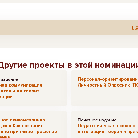
По
Другие проекты в этой номинаци
 издание
Персонал-ориентирован
ная коммуникация.
Личностный Опросник (П
нтальная теория
кации
вная психомеханика
Печатное издание
, или Как сознание
Педагогическая психолог
анно принимает решение
интеграция теории и пра
ании