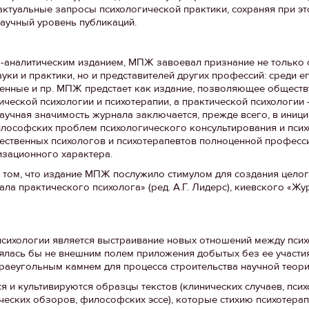
 актуальные запросы психологической практики, сохраняя при э
аучный уровень публикаций.
-аналитическим изданием, МПЖ завоевал признание не только 
ки и практики, но и представителей других профессий: среди е
военные и пр. МПЖ предстает как издание, позволяющее обществ
ической психологии и психотерапии, а практической психологии 
учная значимость журнала заключается, прежде всего, в иниц
илософских проблем психологического консультирования и псих
чественных психологов и психотерапевтов полноценной профес
изационного характера.
 в том, что издание МПЖ послужило стимулом для создания цело
ала практического психолога» (ред. А.Г. Лидерс), киевского «Жу
психологии является выстраивание новых отношений между пси
лялась бы не внешним полем приложения добытых без ее участи
краеугольным камнем для процесса строительства научной теори
я и культивируются образцы текстов (клинических случаев, пси
ческих обзоров, философских эссе), которые стихию психотера