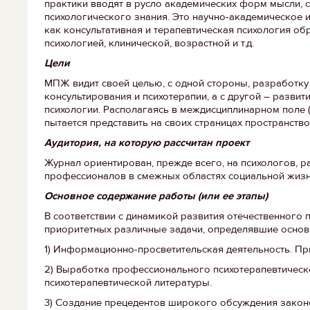
практики вводят в русло академических форм мысли, 
психологического знания. Это научно-академическое 
как консультативная и терапевтическая психология об
психологией, клинической, возрастной и т.д.
Цели
МПЖ видит своей целью, с одной стороны, разработку
консультирования и психотерапии, а с другой – разви
психологии. Располагаясь в междисциплинарном поле (ф
пытается представить на своих страницах пространств
Аудитория, на которую рассчитан проект
Журнал ориентирован, прежде всего, на психологов, р
профессионалов в смежных областях социальной жизни
Основное содержание работы (или ее этапы)
В соответствии с динамикой развития отечественного
приоритетных различные задачи, определявшие основн
1) Информационно-просветительская деятельность. Пр
2) Выработка профессионального психотерапевтическ
психотерапевтической литературы.
3) Создание прецедентов широкого обсуждения закон