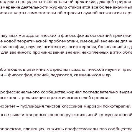
создавая прецеденты «сознательной практики», дающей прирост
измерение деятельности журнала становится все более значимым
ретают черты самостоятельной отрасли научной психологии нар
 научных методологических и философских оснований практики
тие новой теоретической проблематики, имеющей значение для 
илософия, научная психология, психотерапия, богословие и т.д.
о для взаимного проникновения знаний, накопленных в этих обла
аботающих в различных отраслях психологической науки и практ
 – философов, врачей, педагогов, священников и др.
 профессионального сообщества журнал последовательно выдви
ые этапы реализации стратегических целей проекта:
иоритет – публикация текстов классиков мировой психотерапии.
ого языка и жанровых канонов русскоязычной консультативной
опроектов, влияющих на жизнь профессионального сообщества