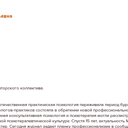
ьевна
вторского коллектива.
отечественная практическая психология переживала период бур
огов-практиков состояла в обретении новой профессионально
енная консультативная психология и психотерапия могли рассмот
ой психотерапевтической культуре. Спустя 15 лет, актуальность
тер. Сегодня журнал задает планку профессионализма в сообщ