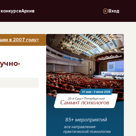
 конкурсе
Архив
Вход
Реклама
ции в 2007 году>
учно-