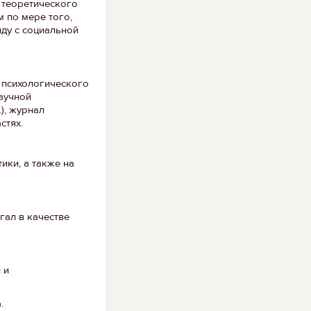
 теоретического
 по мере того,
яду с социальной
 психологического
научной
), журнал
стях.
ики, а также на
гал в качестве
 и
.