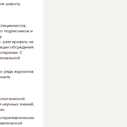
том широту
специалистов,
го подписчиков и
у
– реагировать на
иации обсуждения
отерапии. С
сиональной
го ряда журналов
рнала
хологической
я научных знаний,
и».
хотерапевтических
певтической