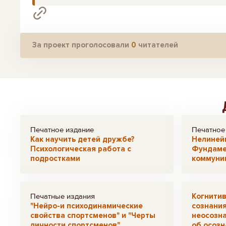
За проект проголосовали
0
читателей
Печатное издание
Печатное
Как научить детей дружбе?
Нелиней
Психологическая работа с
Фундаме
подростками
коммуни
Печатные издания
Когнити
"Нейро-и психодинамические
сознания
свойства спортсменов" и "Черты
неосозн
личности спортсменов"
об осозн