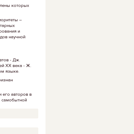
члены которых
иоритеты –
итарных
рования и
одов научной
тов - Дж.
ей ХХ века - Ж.
ом языке.
ризнан
 его авторов в
к самобытной