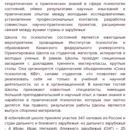
теоретических и практических знаний в сфере психологии
состояний, обмен результатами научных изысканий и
практическим опытом между молодыми исследователями,
установление профессиональных контактов, разработка
совместных научно-практических проектов, расширение
связей между вузами страны и зарубежья.
Школа по психологии состояний является ежегодным
мероприятием, проводимым Институтом психологии и
образования Казанского федерального университета.
Ориентирована Школа на студентов, магистров, аспирантов и
молодых ученых. В рамках Школы проходят секционные
заседания с докладами, тренинги, мастер-классы, круглые
столы. Она организуется студенческим объединением «Союз
психологов КФУ», силами студентов, что позволяет им
реализовать себя не только в учебной и научной
деятельности, но и в организационной. В качестве гостей
Школы приезжают известные специалисты, имеющие
большой преподавательский и научный опыт, а также знания и
наработки в практической психологии, которым они охотно
делятся. Как правило, результатом работы Школы является
выпуск сборника материалов.
В юбилейной школе приняли участие 347 человек из России и
стран дальнего и ближнего зарубежья: из дальнего зарубежья
- 4 (Иран, Ирак, Нигерия), ближнего зарубежья (СНГ) – 25