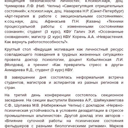
концепция безопасности личности»; к.психол.наук, доц.
Чукмарова Л.Ф. (Наб. Челны) «Саморегуляция отрицательных
состояний»; к.психол.наук, доц. Назарова Н.Р. (Санкт-Петербург)
«Арт-терапия в работе с эмоциональными состояниями»;
к.соц.наук, доц. Афанасьев П.Н. (Казань) «Техники
процессуальной работы с измененными состояниями
сознания»; студент (3 курс), КФУ Галич Э.И. «Осознанные
сновидения»; магистр (2 курс) КФУ Корень А.А. «Неврастения.
Как вернуть работоспособность?».
Круглый стол «Ведущая мотивация как личностный ресурс
совладающего поведения в трудных жизненных ситуациях»
провела доктор психологии, доцент Кобылянская Л.И.
(Молдова), а тренинг «Как превратить стресс в друга»
Ахмадиева Я.Д., студент (3 курс) КФУ.
В завершении дня состоялась неформальная встреча
студентов, магистров и аспирантов из разных регионов и
стран.
На третий день конференции состоялось секционное
заседание. На секции выступили Вазиева А.Р., Шаймухаметова
С.Ф., Шулаева М.В. (Набережные Челны) с докладом: «Нервно-
психическая устойчивость в условиях дезадаптации в стрессе
промышленных альпинистов». Другой доклад этих авторов -
«Влияние суточной работы на психические состояния
фельдшеров с разными биологическими ритмами». Марков