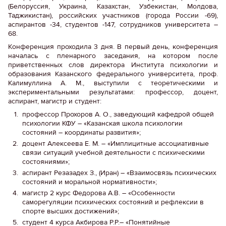
(Белоруссия, Украина, Казахстан, Узбекистан, Молдова,
Таджикистан), российских участников (города России -69),
аспирантов -34, студентов -147, сотрудников университета –
68.
Конференция проходила 3 дня. В первый день, конференция
началась с пленарного заседания, на котором после
приветственных слов директора Института психологии и
образования Казанского федерального университета, проф.
Калимуллина А. М., выступили с теоретическими и
экспериментальными результатами: профессор, доцент,
аспирант, магистр и студент:
профессор Прохоров А. О., заведующий кафедрой общей
психологии КФУ – «Казанская школа психологии
состояний – координаты развития»;
доцент Алексеева Е. М. – «Имплицитные ассоциативные
связи ситуаций учебной деятельности с психическими
состояниями»;
аспирант Резазадех З., (Иран) – «Взаимосвязь психических
состояний и моральной нормативности»;
магистр 2 курс Федорова А.В. – «Особенности
саморегуляции психических состояний и рефлексии в
спорте высших достижений»;
студент 4 курса Акбирова Р.Р.– «Понятийные