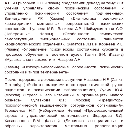
А.С. и Григорьев Н.О. (Рязань) представили доклад на тему: «От
умения управлять своим психическим состоянием к
управлению психическим состоянием подчиненных»,
Зиннатуллина Р.Р. (Казань) «Диагностика оценочных
характеристик ментальных репрезентаций психических
состояний», Шулаева М.В., Вазиева А.Р., Шаймухаметова С.Ф.
(Набережные Челны) «Особенности психической
саморегуляции эмоциональных состояний пациентов
кардиологического отделения», Филатова Л.Н. и Корнеев И.Е.
(Рязань) «Управление психическим состоянием курсанта в
процессе обучения в военном вузе», Галич Э.И. (Казань)
«Музыкальная психология», Назаров А.Н.
(Казань) «Психофизиологические особенности психических
состояний и типов темперамента».
После перерыва с докладами выступили Назарова Н.Р. (Санкт-
Петербург) «Работа с эмоциями в арт-терапевтической группе
пациентов с психическими заболеваниями», Сулим Ю.А.
(Москва) «Стресс и его источники в организациях малого
бизнеса», Султанова Ф.Р. (Москва) «Предикторы
психологической защищенности сотрудников организаций»,
Терещенко Н.Г. (Набережные Челны) «Профессиональный
стресс в управленческой деятельности», Федорова В.Д.,
Хасанзянова В.М. (Казань) «Динамика ассоциативных и
образных характеристик ментальных репрезентаций