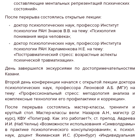
составляющие ментальных репрезентаций психических
состояний».
После перерыва состоялись открытые лекции:
доктор психологических наук, профессор Институт
психологии РАН Знаков В.В. на тему: «Психология
понимания мира человека»;
доктор психологических наук, профессор Института
психологии РАН Харламенкова Н.Е. на тему:
«Посттравматический стресс: возрастные аспекты
психической травматизации».
День завершился экскурсиями по достопримечательностям
Казани.
Второй день конференции начался с открытой лекции доктора
психологических наук, профессора Леоновой А.Б. (МГУ) на
тему: «Профессиональный стресс: методология анализа и
комплексные технологии его профилактики и коррекции».
После перерыва состоялись мастер-классы, тренинги и
круглый стол. Мастер-классы вели: Назаров А.Н., магистр (2
курс), КФУ «Полиграф. Как это работает?»; ст. препод. Авдеева
И.И. (Наб.Челны) «Возможности использования «Символдрамы»
в практике психологического консультирования»; к. психол.
наук, доцент Якиманская И.С. (Оренбург) «Индивидуальная