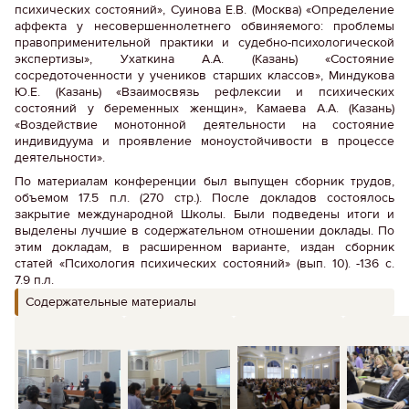
психических состояний», Суинова Е.В. (Москва) «Определение
аффекта у несовершеннолетнего обвиняемого: проблемы
правоприменительной практики и судебно-психологической
экспертизы», Ухаткина А.А. (Казань) «Состояние
сосредоточенности у учеников старших классов», Миндукова
Ю.Е. (Казань) «Взаимосвязь рефлексии и психических
состояний у беременных женщин», Камаева А.А. (Казань)
«Воздействие монотонной деятельности на состояние
индивидуума и проявление моноустойчивости в процессе
деятельности».
По материалам конференции был выпущен сборник трудов,
объемом 17.5 п.л. (270 стр.). После докладов состоялось
закрытие международной Школы. Были подведены итоги и
выделены лучшие в содержательном отношении доклады. По
этим докладам, в расширенном варианте, издан сборник
статей «Психология психических состояний» (вып. 10). -136 с.
7.9 п.л.
Содержательные материалы