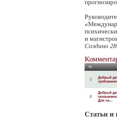
прогнозиро
Руководите
«Междунаро
психически
и магистров
Создано 28
Комментар
№
Добрый ден
1
требования
Добрый ден
2
оказывающ
Для че...
Статьи и 