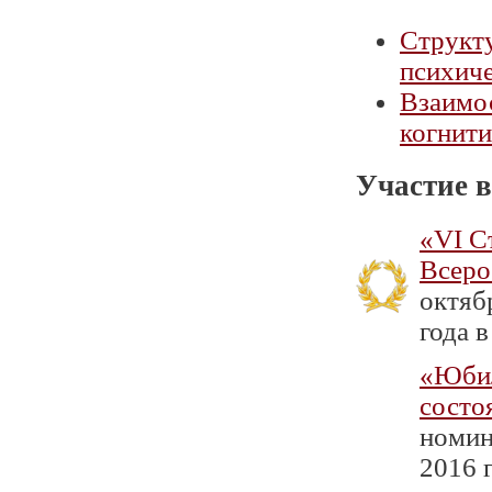
Структ
психиче
Взаимос
когнити
Участие в
«VI С
Всеро
октяб
года в
«Юбил
состо
номин
2016 г