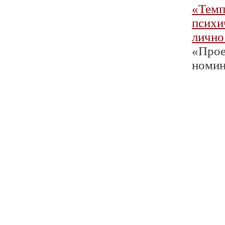
«Темп
психи
лично
«Проек
номин