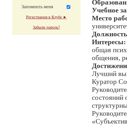
Образован
Запомнить меня
Учебное з
Место раб
Регистрация в Клубе ►
университе
Забыли пароль?
Должност
Интересы:
общая псих
общения, р
Достижени
Лучший вып
Куратор Со
Руководите
состояний 
структурны
Руководите
«Субъектив