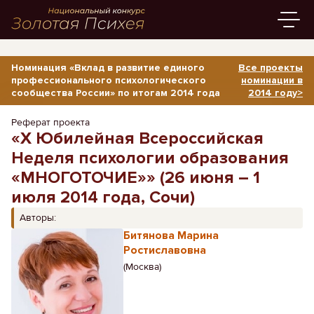
Номинация «Вклад в развитие единого
Все проекты
профессионального психологического
номинации в
сообщества России» по итогам 2014 года
2014 году>
Реферат проекта
«Х Юбилейная Всероссийская
Неделя психологии образования
«МНОГОТОЧИЕ»» (26 июня – 1
июля 2014 года, Сочи)
Авторы:
Битянова Марина
Ростиславовна
(Москва)