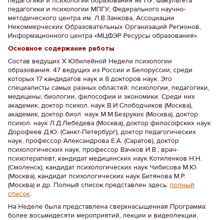
педагогики и психологии образования МГПУ, Факультета
педагогики и психологии МПГУ, Федерального научно-
методического центра им. Л.В.Занкова, Ассоциации
Некоммерческих Образовательных Организаций Регионов,
Информационного центра «МЦФЭР Ресурсы образования».
Основное содержание работы
Состав ведущих Х Юбилейной Недели психологии
образования. 47 ведущих из России и Белоруссии, среди
которых 17 кандидатов наук и 8 докторов наук. Это
специалисты самых разных областей: психологии, педагогики,
медицины, биологии, философии и экономики. Среди них
академик, доктор психол. наук В.И.Слободчиков (Москва),
академик, доктор биол. наук М.М.Безруких (Москва), доктор
психол. наук Л.Д.Лебедева (Москва), доктор философских наук
Дорофеев Д.Ю. (Санкт-Петербург), доктор педагогических
наук, профессор Александрова Е.А. (Саратов), доктор
психологических наук, профессор Вачков И.В., врач-
психотерапевт, кандидат медицинских наук Котиленков Н.Н.
(Смоленск), кандидат психологических наук Чибисова М.Ю.
(Москва), кандидат психологических наук Битянова М.Р.
(Москва) и др. Полный список представлен здесь:
полный
список
.
На Неделе была представлена сверхнасыщенная Программа:
более восьмидесяти мероприятий, лекции и видеолекции,