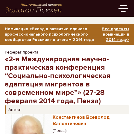
Номинация «Вклад в развитие единого
Все проекты
профессионального психологического
номинации в
сообщества России» по итогам 2014 года
2014 году>
Реферат проекта
«2-я Международная научно-
практическая конференция
“Социально-психологическая
адаптация мигрантов в
современном мире”» (27-28
февраля 2014 года, Пенза)
Автор:
Константинов Всеволод
Валентинович
(Пенза)