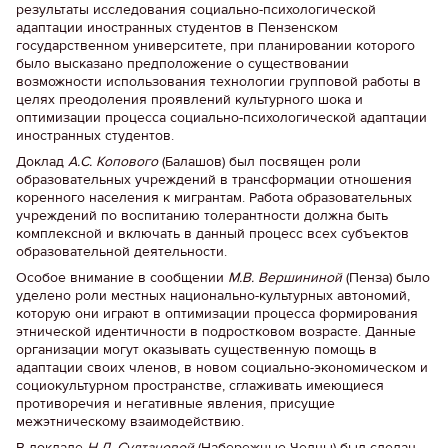
результаты исследования социально-психологической
адаптации иностранных студентов в Пензенском
государственном университете, при планировании которого
было высказано предположение о существовании
возможности использования технологии групповой работы в
целях преодоления проявлений культурного шока и
оптимизации процесса социально-психологической адаптации
иностранных студентов.
Доклад
А.С. Копового
(Балашов) был посвящен роли
образовательных учреждений в трансформации отношения
коренного населения к мигрантам. Работа образовательных
учреждений по воспитанию толерантности должна быть
комплексной и включать в данный процесс всех субъектов
образовательной деятельности.
Особое внимание в сообщении
М.В. Вершининой
(Пенза) было
уделено роли местных национально-культурных автономий,
которую они играют в оптимизации процесса формирования
этнической идентичности в подростковом возрасте. Данные
организации могут оказывать существенную помощь в
адаптации своих членов, в новом социально-экономическом и
социокультурном пространстве, сглаживать имеющиеся
противоречия и негативные явления, присущие
межэтническому взаимодействию.
В докладе
Н.Д. Султановой
(Набережные Челны) был сделан