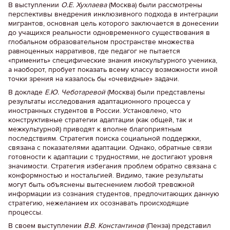
В выступлении
О.Е. Хухлаева
(Москва) были рассмотрены
перспективы внедрения инклюзивного подхода в интеграции
мигрантов, основная цель которого заключается в донесении
до учащихся реальности одновременного существования в
глобальном образовательном пространстве множества
равноценных нарративов, где педагог не пытается
«применить» специфические знания инокультурного ученика,
а наоборот, пробует показать всему классу возможности иной
точки зрения на казалось бы «очевидные» задачи.
В докладе
Е.Ю. Чеботаревой
(Москва) были представлены
результаты исследования адаптационного процесса у
иностранных студентов в России. Установлено, что
конструктивные стратегии адаптации (как общей, так и
межкультурной) приводят к вполне благоприятным
последствиям. Стратегия поиска социальной поддержки,
связана с показателями адаптации. Однако, обратные связи
готовности к адаптации с трудностями, не достигают уровня
значимости. Стратегия избегания проблем обратно связана с
конформностью и ностальгией. Видимо, такие результаты
могут быть объяснены вытеснением любой тревожной
информации из сознания студентов, предпочитающих данную
стратегию, нежеланием их осознавать происходящие
процессы.
В своем выступлении
В.В. Константинов
(Пенза) представил