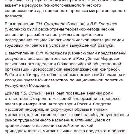
акцент на ресурсах психолого-акмеологического
сопровождения адаптационного процесса мигрантов зрелого
возраста.
В выступлении
Т.Н. Смотровой
(Балашов) и
В.В. Гриценко
(Смоленск) были рассмотрены теоретико-методические
основания разработки программы эмпирического
исследования социально-психологической адаптации семей
трудовых мигрантов к условиям вынужденной разлуки.
В выступлении
В.Ф. Кирдяшова
(Саранск) были представлены
результаты анализа деятельности в Республике Мордовия
регионального отделения Общероссийской общественной
организации «Всероссийский азербайджанский конгресс».
Работа этой и других общественных организаций налажена и
координируется Министерством по национальной политике
Республики Мордовия.
Доклад
Р.В.
Осина
(Пенза) был посвящен анализу роли
отечественных средств массовой информации в процессе
адаптации мигрантов на территории России. Средства
массовой информации формируют образы и типажи
мигрантов, как иноземцев, посягающих на обыденную жизнь и
рынок труда коренного населения. Отличающиеся от
принимающего населения своей этнической
принадлежностью, мигранты чаще всего предстают в образе