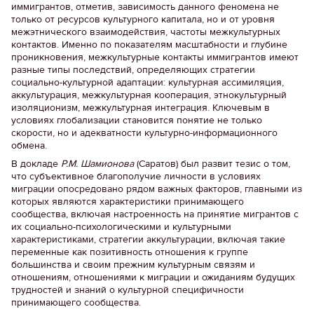
иммигрантов, отметив, зависимость данного феномена не
только от ресурсов культурного капитала, но и от уровня
межэтнического взаимодействия, частоты межкультурных
контактов. Именно по показателям масштабности и глубине
проникновения, межкультурные контакты иммигрантов имеют
разные типы последствий, определяющих стратегии
социально-культурной адаптации: культурная ассимиляция,
аккультурация, межкультурная кооперация, этнокультурный
изоляционизм, межкультурная интеграция. Ключевым в
условиях глобализации становится понятие не только
скорости, но и адекватности культурно-информационного
обмена.
В докладе
Р.М. Шамионова
(Саратов) был развит тезис о том,
что субъективное благополучие личности в условиях
миграции опосредовано рядом важных факторов, главными из
которых являются характеристики принимающего
сообщества, включая настроенность на принятие мигрантов с
их социально-психологическими и культурными
характеристиками, стратегии аккультурации, включая такие
переменные как позитивность отношения к группе
большинства и своим прежним культурным связям и
отношениям, отношениями к миграции и ожиданиям будущих
трудностей и знаний о культурной специфичности
принимающего сообщества.