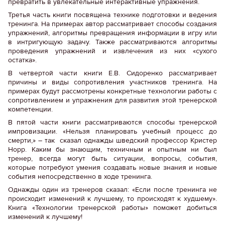
превратить в увлекательные интерактивные упражнения.
Третья часть книги посвящена технике подготовки и ведения
тренинга. На примерах автор рассматривает способы создания
упражнений, алгоритмы превращения информации в игру или
в интригующую задачу. Также рассматриваются алгоритмы
проведения упражнений и извлечения из них «сухого
остатка».
В четвертой части книги Е.В. Сидоренко рассматривает
причины и виды сопротивления участников тренинга. На
примерах будут рассмотрены конкретные технологии работы с
сопротивлением и упражнения для развития этой тренерской
компетенции.
В пятой части книги рассматриваются способы тренерской
импровизации. «Нельзя планировать учебный процесс до
смерти,» – так сказал однажды шведский профессор Кристер
Норр. Каким бы знающим, техничным и опытным ни был
тренер, всегда могут быть ситуации, вопросы, события,
которые потребуют умения создавать новые знания и новые
события непосредственно в ходе тренинга.
Однажды один из тренеров сказал: «Если после тренинга не
происходит изменений к лучшему, то происходят к худшему».
Книга «Технологии тренерской работы» поможет добиться
изменений к лучшему!