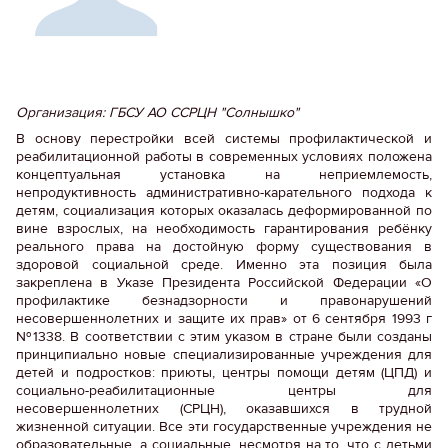
Организация: ГБСУ АО ССРЦН "Солнышко"
В основу перестройки всей системы профилактической и
реабилитационной работы в современных условиях положена
концептуальная установка на неприемлемость,
непродуктивность административно-карательного подхода к
детям, социализация которых оказалась деформированной по
вине взрослых, на необходимость гарантирования ребёнку
реального права на достойную форму существования в
здоровой социальной среде. Именно эта позиция была
закреплена в Указе Президента Российской Федерации «О
профилактике безнадзорности и правонарушений
несовершеннолетних и защите их прав» от 6 сентября 1993 г
№1338. В соответствии с этим указом в стране были созданы
принципиально новые специализированные учреждения для
детей и подростков: приюты, центры помощи детям (ЦПД) и
социально-реабилитационные центры для
несовершеннолетних (СРЦН), оказавшихся в трудной
жизненной ситуации. Все эти государственные учреждения не
образовательные, а социальные, несмотря на то, что с детьми