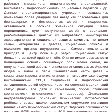
работают специалисты педагогических специальностей:
воспитатели, педагоги-психологи, социальные педагоги и др.
Данные специализированные учреждения создавались
изначально более двадцати лет назад как спасательные для
безнадзорных и беспризорных детей и подростков,
оказавшихся в сложной жизненной ситуации. Чётко
определились пути поступления детей в социально-
реабилитационные центры: их направляют министерства
здравохранения и социальной защиты, комитеты по делам
семьи, материнства и детства, социальные службы и
отделения органов внутренних дел. Самостоятельно дети
приходят в центр пока ещё редко. Социальный статус
большинства детей крайне тяжёл. Они не имели возможности
полноценно освоить социальную роль члена семьи, не
получали должной заботы и внимания от своих самых близких
людей – мамы и папы. Значительная часть детей –
социальные сироты, многие, становятся таковыми уже, будучи
воспитанниками СРЦН. Социальная и педагогическая
запущенность детей обуславливает их сложный медицинский
статус (почти все дети с серьёзными, порой, стойкими
хроническими отклонениями в здоровье). Длительное
неудовлетворение основных психических потребностей
ребёнка в семье, школе, социальном окружении негативно
влияет на его психологический статус. Задержка психического
развития (ЗПР) наблюдается у 40% воспитанников центров.