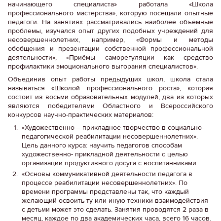
начинающего специалиста» работала «Школа
профессионального мастерства», которую посещали опытные
педагоги. На занятиях рассматривались наиболее объёмные
проблемы, изучался опыт других подобных учреждений для
несовершеннолетних, например, «Формы и методы
обобщения и презентации собственной профессиональной
деятельности», «Приёмы саморегуляции как средство
профилактики эмоционального выгорания специалистов».
Объединив опыт работы предыдущих школ, школа стала
называться «Школой профессионального роста», которая
состоит из восьми образовательных модулей, два из которых
являются победителями Областного и Всероссийского
конкурсов научно-практических материалов:
«Художественно – прикладное творчество в социально-
педагогической реабилитации несовершеннолетних».
Цель данного курса: научить педагогов способам
художественно- прикладной деятельности с целью
организации продуктивного досуга с воспитанниками.
«Основы коммуникативной деятельности педагога в
процессе реабилитации несовершеннолетних». По
времени программы представлены так, что каждый
желающий освоить ту или иную техники взаимодействия
с детьми может это сделать. Занятия проводятся 2 раза в
месяц, каждое по два академических часа, всего 16 часов.