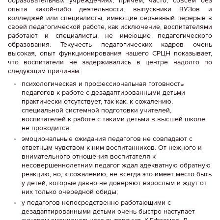
образовательных учреждениях, причём, часто, совсем без
опыта какой-либо деятельности, выпускники ВУЗов и
колледжей или специалисты, имеющие серьёзный перерыв в
своей педагогической работе, как исключение, воспитателями
работают и специалисты, не имеющие педагогического
образования. Текучесть педагогических кадров очень
высокая, опыт функционирования нашего СРЦН показывает,
что воспитатели не задерживались в центре надолго по
следующим причинам:
психологическая и профессиональная готовность
педагогов к работе с дезадаптированными детьми
практически отсутствует, так как, к сожалению,
специальной системной подготовки учителей,
воспитателей к работе с такими детьми в высшей школе
не проводится.
эмоциональные ожидания педагогов не совпадают с
ответным чувством к ним воспитанников. От нежного и
внимательного отношения воспитателя к
несовершеннолетним педагог ждал адекватную обратную
реакцию, но, к сожалению, не всегда это имеет место быть
у детей, которые давно не доверяют взрослым и ждут от
них только очередной обиды;
у педагогов непосредственно работающими с
дезадаптированными детьми очень быстро наступает