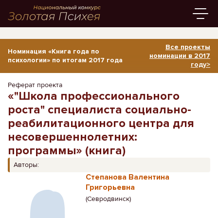
Все проекты
Номинация «Книга года по
номинации в 2017
психологии» по итогам 2017 года
году>
Реферат проекта
«"Школа профессионального
роста" специалиста социально-
реабилитационного центра для
несовершеннолетних:
программы» (книга)
Авторы:
Степанова Валентина
Григорьевна
(Севродвинск)