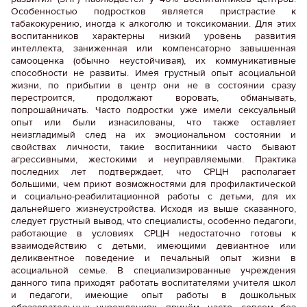
Особенностью подростков является пристрастие к
табакокурению, иногда к алкоголю и токсикомании. Для этих
воспитанников характерны низкий уровень развития
интеллекта, заниженная или компенсаторно завышенная
самооценка (обычно неустойчивая), их коммуникативные
способности не развиты. Имея грустный опыт асоциальной
жизни, по прибытии в центр они не в состоянии сразу
перестроится, продолжают воровать, обманывать,
попрошайничать. Часто подростки уже имели сексуальный
опыт или были изнасилованы, что также оставляет
неизгладимый след на их эмоциональном состоянии и
свойствах личности, такие воспитанники часто бывают
агрессивными, жестокими и неуправляемыми. Практика
последних лет подтверждает, что СРЦН располагает
большими, чем приют возможностями для профилактической
и социально-реабилитационной работы с детьми, для их
дальнейшего жизнеустройства. Исходя из выше сказанного,
следует грустный вывод, что специалисты, особенно педагоги,
работающие в условиях СРЦН недостаточно готовы к
взаимодействию с детьми, имеющими девиантное или
деликвентное поведение и печальный опыт жизни в
асоциальной семье. В специализированные учреждения
данного типа приходят работать воспитателями учителя школ
и педагоги, имеющие опыт работы в дошкольных