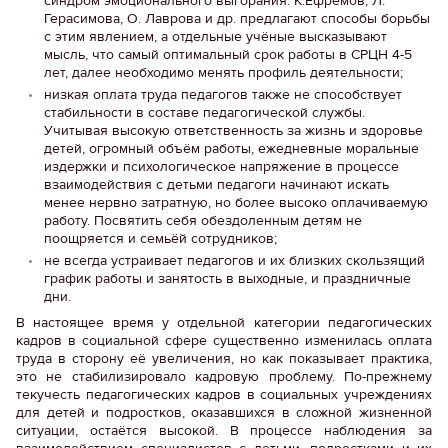
синдром эмоционального выгорания. К.Ефремов, Л.
Герасимова, О. Лаврова и др. предлагают способы борьбы
с этим явлением, а отдельные учёные высказывают
мысль, что самый оптимальный срок работы в СРЦН 4-5
лет, далее необходимо менять профиль деятельности;
низкая оплата труда педагогов также не способствует
стабильности в составе педагогической службы.
Учитывая высокую ответственность за жизнь и здоровье
детей, огромный объём работы, ежедневные моральные
издержки и психологическое напряжение в процессе
взаимодействия с детьми педагоги начинают искать
менее нервно затратную, но более высоко оплачиваемую
работу. Посвятить себя обездоленным детям не
поощряется и семьёй сотрудников;
не всегда устраивает педагогов и их близких скользящий
график работы и занятость в выходные, и праздничные
дни.
В настоящее время у отдельной категории педагогических
кадров в социальной сфере существенно изменилась оплата
труда в сторону её увеличения, но как показывает практика,
это не стабилизировало кадровую проблему. По-прежнему
текучесть педагогических кадров в социальных учреждениях
для детей и подростков, оказавшихся в сложной жизненной
ситуации, остаётся высокой. В процессе наблюдения за