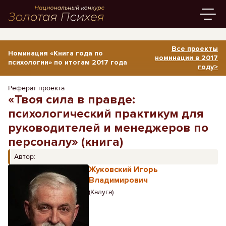
Все проекты
Номинация «Книга года по
номинации в 2017
психологии» по итогам 2017 года
году>
Реферат проекта
«Твоя сила в правде:
психологический практикум для
руководителей и менеджеров по
персоналу» (книга)
Автор:
Жуковский Игорь
Владимирович
(Калуга)