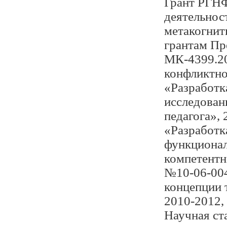
Грант РГНФ
деятельнос
метакогнит
грантам Пр
МК-4399.20
конфликтно
«Разработк
исследован
педагога»,
«Разработк
функционал
компетентн
№10-06-004
концепции 
2010-2012,
Научная ст