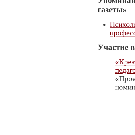
Упоминан
газеты»
Психоло
профес
Участие в
«Креа
педаг
«Проек
номин