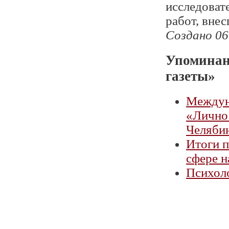
исследоват
работ, вне
Создано 06
Упоминан
газеты»
Междун
«Личнос
Челяби
Итоги п
сфере н
Психол