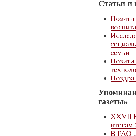
Статьи и 
Позитив
воспита
Исслед
социал
семьи
Позитив
техноло
Поздра
Упоминан
газеты»
XXVII 
итогам 
В РАО 