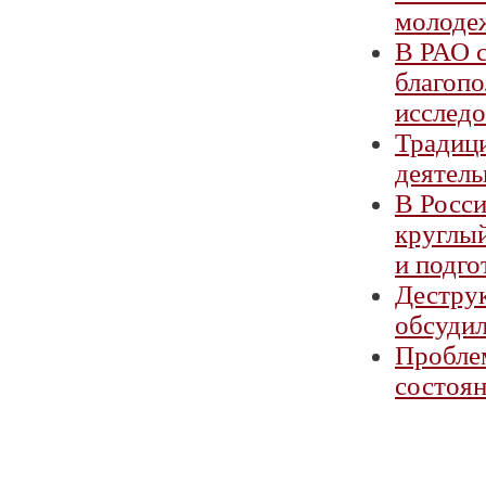
молоде
В РАО с
благопо
исслед
Традици
деятель
В Росси
круглый
и подго
Дестру
обсудил
Проблем
состоян