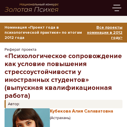
Номинация «Проект года в
Все проекты
психологической практике» по итогам
номинации в 2012
2012 года
году>
Реферат проекта
«Психологическое сопровождение
как условие повышения
стрессоустойчивости у
иностранных студентов»
(выпускная квалификационная
работа)
Автор:
Кубекова Алия Салаватовна
(Астрахань)