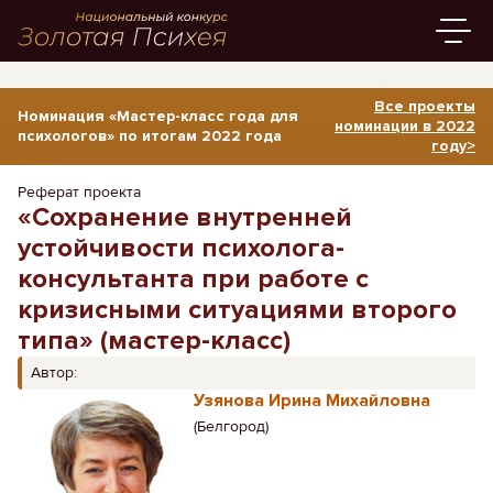
Все проекты
Номинация «Мастер-класс года для
номинации в 2022
психологов» по итогам 2022 года
году>
Реферат проекта
«Сохранение внутренней
устойчивости психолога-
консультанта при работе с
кризисными ситуациями второго
типа» (мастер-класс)
Автор:
Узянова Ирина Михайловна
(Белгород)