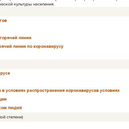
ческой культуры населения.
гов
горячей линии
рячей линии по коронавирусу
ирусе
н в условиях распространения коронавирусав условиях
ции
усом людей
ой степени)