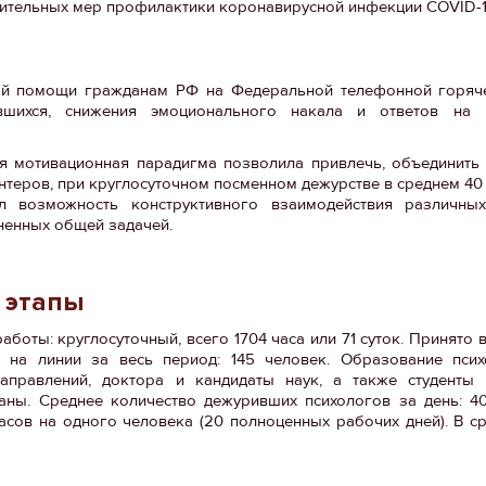
ичительных мер профилактики коронавирусной инфекции COVID-
кой помощи гражданам РФ на Федеральной телефонной горяче
ившихся, снижения эмоционального накала и ответов на
я мотивационная парадигма позволила привлечь, объединить
нтеров, при круглосуточном посменном дежурстве в среднем 40 
 возможность конструктивного взаимодействия различных
иненных общей задачей.
 этапы
аботы: круглосуточный, всего 1704 часа или 71 суток. Принято
 на линии за весь период: 145 человек. Образование псих
правлений, доктора и кандидаты наук, а также студенты 
ны. Среднее количество дежуривших психологов за день: 40
асов на одного человека (20 полноценных рабочих дней). В с