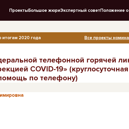
Проекты
Большое жюри
Экспертный совет
Положение о
о итогам 2020 года
Все проекты номина
деральной телефонной горячей ли
екцией COVID-19» (круглосуточная
помощь по телефону)
димировна