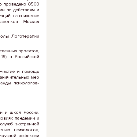
ло проведено 8500
ии по действиям и
аций, на снижение
 звонков – Москва
колы Логотерапии
твенных проектов,
19) в Российской
участие и помощь
раничительных мер
анды психологов-
й и школ России.
ловиях пандемии и
служб экстренной
ению психологов,
вирусной инфекции