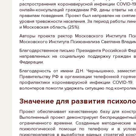
распространения коронавирусной инфекции COVID-19
онлайн-консультаций гражданам РФ, даны ответы на
правилам поведения. Проект был направлен на снятие
уровня тревожности населения. За период работы лин
и Московская область (25%).
Авторы проекта ректор Московского Института Пс
Московского Института Психоанализа Светлана Владим
Благодарственное письмо Президента Российской Феде
направленных на социальную поддержку граждан в
Федерации.
Благодарность от имени Д.Н. Чернышенко, замести
Правительству РФ в организации телефонной горяче
профилактики коронавирусной инфекции COVID-19. 
волонтеров помогли удержать ситуацию под контроле
Значение для развития психол
Проект обеспечивает качественную базу для констр
Выполненный проект демонстрирует беспрецедентный
ограниченного времени. Созданные методические 
психологической помощи по телефону и в услови
психотерапевтов в выработке единых стратегий кон