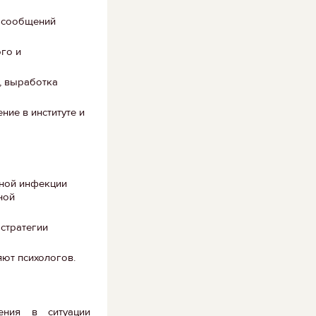
5 сообщений
го и
, выработка
ние в институте и
сной инфекции
ной
стратегии
ляют психологов.
ения в ситуации