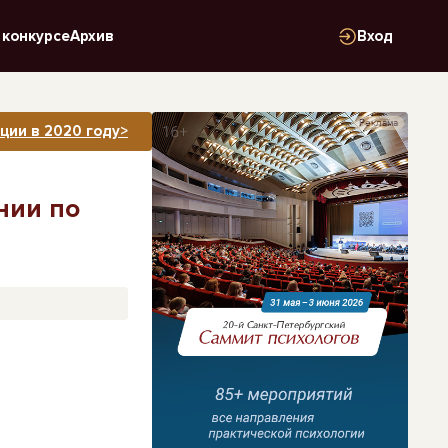
 конкурсе
Архив
Вход
Реклама
ции в 2020 году>
нии по