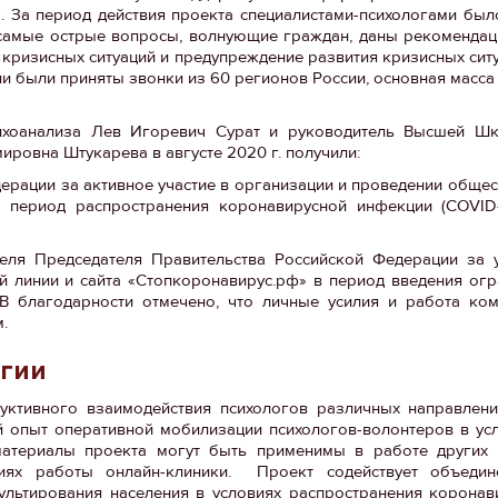
. За период действия проекта специалистами-психологами бы
 самые острые вопросы, волнующие граждан, даны рекомендац
 кризисных ситуаций и предупреждение развития кризисных ситу
ии были приняты звонки из 60 регионов России, основная масса
ихоанализа Лев Игоревич Сурат и руководитель Высшей Ш
ировна Штукарева в августе 2020 г. получили:
рации за активное участие в организации и проведении общес
 период распространения коронавирусной инфекции (COVID-
теля Председателя Правительства Российской Федерации за 
й линии и сайта «Стопкоронавирус.рф» в период введения ог
В благодарности отмечено, что личные усилия и работа ком
м.
огии
уктивного взаимодействия психологов различных направлени
 опыт оперативной мобилизации психологов-волонтеров в ус
материалы проекта могут быть применимы в работе других 
ях работы онлайн-клиники. Проект содействует объедин
сультирования населения в условиях распространения корона