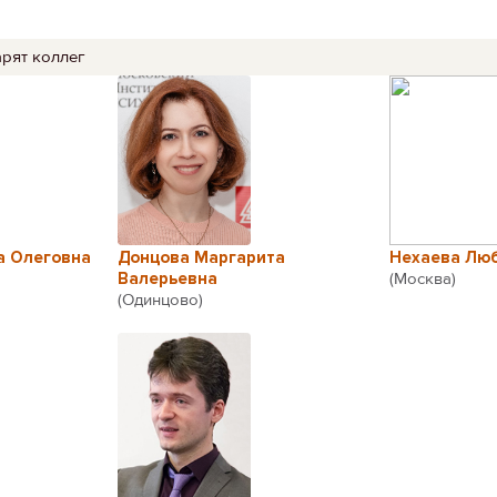
арят коллег
а Олеговна
Донцова Маргарита
Нехаева Лю
Валерьевна
(Москва)
(Одинцово)