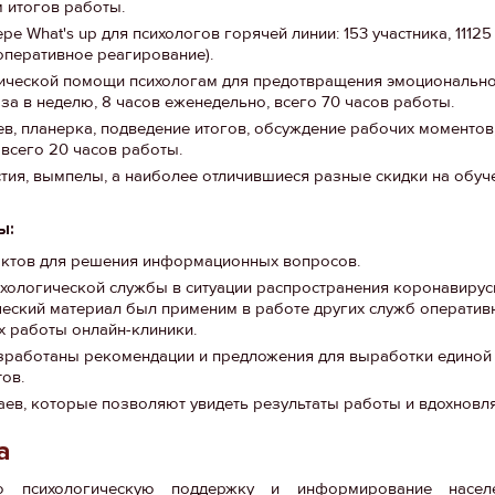
м итогов работы.
 What's up для психологов горячей линии: 153 участника, 1112
оперативное реагирование).
гической помощи психологам для предотвращения эмоционально
а в неделю, 8 часов еженедельно, всего 70 часов работы.
ев, планерка, подведение итогов, обсуждение рабочих моментов
 всего 20 часов работы.
тия, вымпелы, а наиболее отличившиеся разные скидки на обуче
ы:
актов для решения информационных вопросов.
ихологической службы в ситуации распространения коронавиру
еский материал был применим в работе других служб оператив
х работы онлайн-клиники.
азработаны рекомендации и предложения для выработки единой 
тов.
аев, которые позволяют увидеть результаты работы и вдохнов
та
ую психологическую поддержку и информирование насел