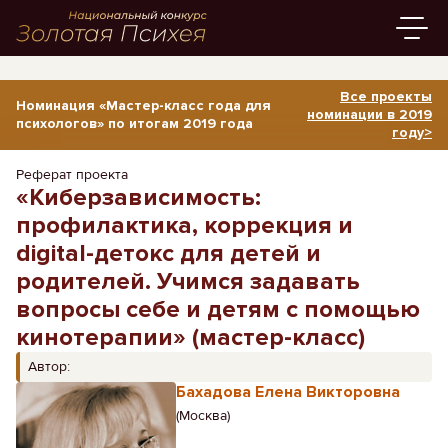
Все проекты
Номинация «Мастер-класс года для
номинации в 2019
психологов» по итогам 2019 года
году>
Реферат проекта
«Киберзависимость:
профилактика, коррекция и
digital-детокс для детей и
родителей. Учимся задавать
вопросы себе и детям с помощью
кинотерапии» (мастер-класс)
Автор:
Бахадова Елена Викторовна
(Москва)