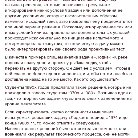
называл решения, которые возникают в результате
игнорирования неких условий задачи или дополнения ее
другими условиями, которые насильственным образом
изменяют исходный текст, зато позволяют ему предложить тот
или иной вариант решения. Поскольку игнорирование тех или
иных условий или же привлечение дополнительных условий
происходит исключительно по инициативе испытуемого и
детерминировано «изнутри», то творческую задачу можно
было интерпретировать как своего рода проективный тест.
В качестве примера опишем анализ задачи «Лодка»: «К реке
подошли сразу двое и просят у рыбака лодку, чтобы
переехать на другую сторону. Он дает ее с условием, чтобы в
ней ехало не более одного человека, и чтобы потом она была
доставлена назад на то же место. Как это осуществить?»
Студенты 1990х годов предлагали такие решения, которые не
приходили в голову студентам 1970х и 1980х. Возникла идея о
том, что творческие задачи «чувствительны» к изменениям на
уровне менталитета.
Если характеризовать кратко особенности мышления
испытуемых, решавших задачу «Лодка» в период с 1974 и до
конца 1980х гг., то можно отметить следующее.
Насильственных решений было относительно немного, они
возникали как результат творческого процесса, они не могли