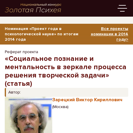
Номинация «Проект года в
Все проекты
психологической науке» по итогам
номинации в 2014
2014 года
году>
Реферат проекта
«Социальное познание и
ментальность в зеркале процесса
решения творческой задачи»
(статья)
Автор:
Зарецкий Виктор Кириллович
(Москва)