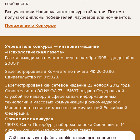
сообщества.
Все участники Национального конкурса «Золотая Психея»
получают дипломы победителей, лауреатов или номинантов.
Положение о Конкурсе
Учредитель конкурса — интернет-издание
«Психологическая газета»
Газета выходила в печатном виде с октября 1995 г. до декабря
2005 г.
Зарегистрирована в Комитете по печати РФ 26.06.96.
Свидетельство № 015023.
Зарегистрирована как сетевое издание 23 ноября 2012 года.
Свидетельство ЭЛ № ФС 77 – 51637 выдано Федеральной
службой по надзору в сфере связи, информационных
технологий и массовых коммуникаций (Роскомнадзором)
Министерства связи и массовых коммуникаций Российской
Федерации.
Оргкомитет конкурса
199178, Санкт-Петербург, набережная реки Смоленки, д. 14,
литер А, оф. 229, «Психологическая газета».
Сайт использует файлы cookie с помощью сервисов
E-mail: psy@psy.su; сайт: www.psy.su