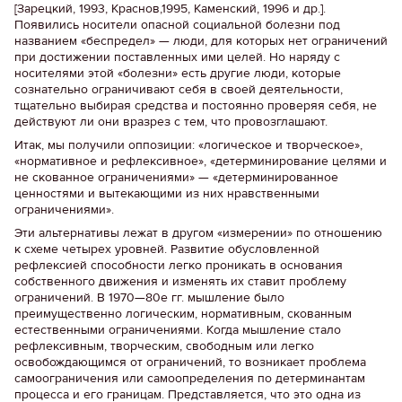
[Зарецкий, 1993, Краснов,1995, Каменский, 1996 и др.].
Появились носители опасной социальной болезни под
названием «беспредел» — люди, для которых нет ограничений
при достижении поставленных ими целей. Но наряду с
носителями этой «болезни» есть другие люди, которые
сознательно ограничивают себя в своей деятельности,
тщательно выбирая средства и постоянно проверяя себя, не
действуют ли они вразрез с тем, что провозглашают.
Итак, мы получили оппозиции: «логическое и творческое»,
«нормативное и рефлексивное», «детерминирование целями и
не скованное ограничениями» — «детерминированное
ценностями и вытекающими из них нравственными
ограничениями».
Эти альтернативы лежат в другом «измерении» по отношению
к схеме четырех уровней. Развитие обусловленной
рефлексией способности легко проникать в основания
собственного движения и изменять их ставит проблему
ограничений. В 1970—80е гг. мышление было
преимущественно логическим, нормативным, скованным
естественными ограничениями. Когда мышление стало
рефлексивным, творческим, свободным или легко
освобождающимся от ограничений, то возникает проблема
самоограничения или самоопределения по детерминантам
процесса и его границам. Представляется, что это одна из