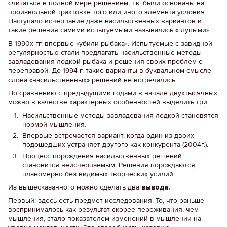
считаться в полной мере решением, т.к. были основаны на
произвольной трактовке того или иного элемента условия.
Наступало исчерпание даже насильственных вариантов и
такие решения самими испытуемыми назывались «глупыми».
В 1990х гг. впервые «убили рыбака». Испытуемые с завидной
регулярностью стали предлагать насильственные методы
завладевания лодкой рыбака и решения своих проблем с
переправой. До 1994 г. такие варианты в буквальном смысле
слова «насильственных» решений не встречались.
По сравнению с предыдущими годами в начале двухтысячных
можно в качестве характерных особенностей выделить три:
Насильственные методы завладевания лодкой становятся
нормой мышления.
Впервые встречается вариант, когда один из двоих
подошедших устраняет другого как конкурента (2004г.).
Процесс порождения насильственных решений
становится неисчерпаемым. Решения порождаются
планомерно без видимых творческих усилий.
Из вышесказанного можно сделать два
вывода.
Первый: здесь есть предмет исследования. То, что раньше
воспринималось как результат скорее переживания, чем
мышления, стало показателем изменений в мышлении на