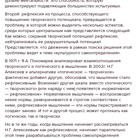
уровне ментальности. Это способность, которую
демонстрируют подавляющее большинство испытуемых.
Второй: рефлексия из процесса, способствующего
повышению творческого потенциала, превращается в
проблему, в которой можно выделить несколько аспектов,
среди которых центральным нам представляется следующий.
Как можно, сохранив творческий потенциал рефлексии,
нейтрализовать ее разрушительный потенциал.
Представляется, что движение в рамках поиска решения этой
проблемы ведет к теме «культурного самоопределения».
В 1971 г. Я.А. Пономарев анализировал взаимоотношения
творческого и логического в мышлении. В 2002г. Н.Г.
Алексеев к альтернативе «логическое — творческое»
фактически добавил другую, обосновав, что мышление стало
рефлексивным. Возникает другая шкала: вместо «логического
— творческого» (или наряду с ним) появляется «нормативное
— рефлексивное». Нормативное мышление — воспроизводит
некие нормы, разворачивается в строгом соответствии с
ними, рефлексивное мышление — эти нормы перестраивает и
создает заново. И тот и другой процесс может протекать как
логически, так и творчески.
Но в те же годы, когда мышление начинает рассматриваться
Н.Г. Алексеевым как рефлексивное, начинает параллельно
этой теме разрабатываться проблема самоопределения