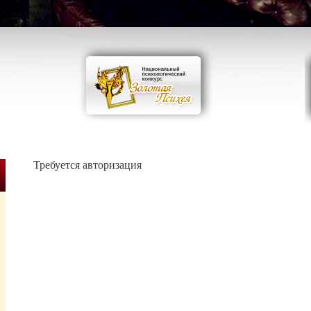
Требуется авторизация