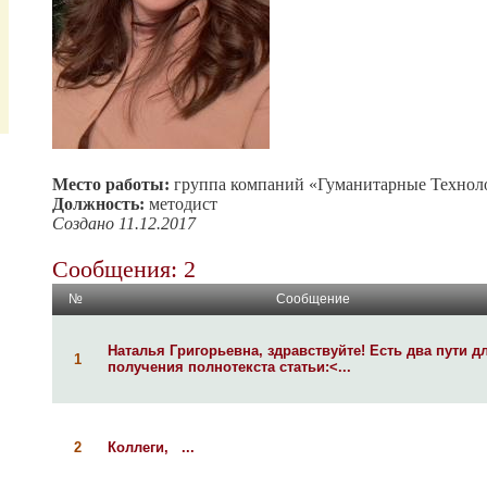
Место работы:
группа компаний «Гуманитарные Технол
Должность:
методист
Создано 11.12.2017
Сообщения: 2
№
Сообщение
Наталья Григорьевна, здравствуйте! Есть два пути д
1
получения полнотекста статьи:<...
2
Коллеги, ...