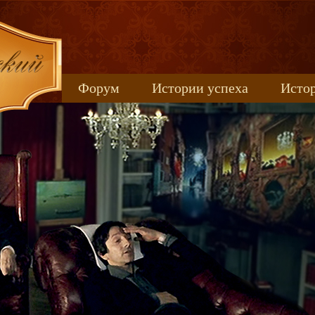
Форум
Истории успеха
Истор
Книжные новинки
uspeh_2017