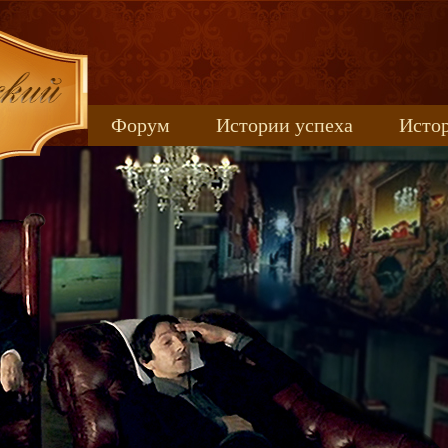
Форум
Истории успеха
Истор
Книжные новинки
uspeh_2017