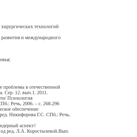
 хирургических технологий
 развития и международного
овья;
е проблемы в отечественной
 Сер. 12. вып.1. 2011.
сти/ Психология
б.: Речь, 2006. – с. 268-296
еское обеспечение
ред. Никифорова Г.С. СПб.: Речь,
ндерный аспект//
од ред. Л.А. Коростылевой.Вып.