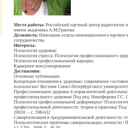
Место работы:
Российский научный центр радиологии и
имени академика А.М.Гранова
Должность:
Начальник отдела инновационного научного
сотрудничества
Интересы:
Психология здоровья;
Психология стресса; Психология профессионального здор
Психология профессиональной карьеры;
Карьерное консультирование
Достижения:
Основные публикации:
Концепция отношения к здоровью: современное состояни
психологии// Вестник Санкт-Петербургского университета.
Профессиональное здоровье в управленческой деятельно
профессионального здоровья/ Под ред. Никифорова Г.С. СП
Психология профессиональной деформации// Психологич
профессиональной деятельности: теория и практика/ Под 
20010. – с. 598-632
Самореализация в предпринимательской деятельности: ге
Психологические проблемы самореализации личности / П
12, СПб., 2008. С. 40-50.