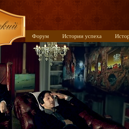
Форум
Истории успеха
Истор
Книжные новинки
uspeh_2017