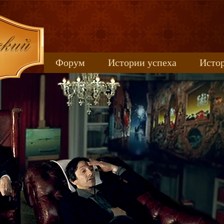
Форум
Истории успеха
Истор
Книжные новинки
uspeh_2017