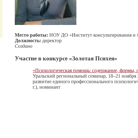
Место работы:
НОУ ДО «Институт консультирования и 
Должность:
директор
Создано
Участие в конкурсе «Золотая Психея»
«Психологическая помощь: содержание, формы, 
Уральский региональный семинар, 18–21 ноября 
развитие единого профессионального психологич
г.), номинант