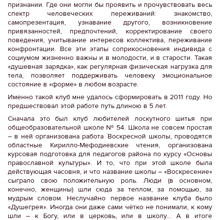
признании. Где они могли бы проявить и прочувствовать весь
спектр человеческих переживаний: знакомство,
самопрезентация, узнавание другого, возникновение
привязанностей, предпочтений, корректирование своего
поведения, учитывание интересов коллектива, переживание
конфронтации. Все эти этапы соприкосновения индивида с
социумом жизненно важны и в молодости, и в старости. Такая
«душевная зарядка», как регулярная физическая нагрузка для
тела, позволяет поддерживать человеку эмоциональное
состояние в «форме» в любом возрасте.
Именно такой клуб мне удалось сформировать в 2011 году. Но
предшествовал этой работе путь длиною в 5 лет.
Сначала это был клуб любителей лоскутного шитья при
общеобразовательной школе № 54. Школа не совсем простая
– в ней организована работа `Воскресной школы, проводятся
областные Кирилло-Мефодиевские чтения, организована
курсовая подготовка для педагогов района по курсу «Основы
православной культуры». И то, что при этой школе была
действующая часовня, и что название школы – «Воскресение»
сыграло свою положительную роль. Люди (в основном,
конечно, женщины) шли сюда за теплом, за помощью, за
мудрым словом. Неслучайно первое название клуба было
«Душегрея». Иногда они даже сами чётко не понимали, к кому
шли – к Богу, или в церковь, или в школу… А в итоге