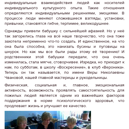
индивидуальные взаимодействия людей как носителей
индивидуального культурного опыта. Такие отношения
определяются индивидуальными решениями, эмоциями. В
процессе люди меняют сложившиеся взгляды, установки,
привычки, становятся гибче, терпимее, великодушнее.
Однажды привели бабушку с сильнейшей афазией. Но у неё
так загорелись глаза на всё наше творчество, что она тоже
захотела непременно что-то создать. И единственное, на что
она была способна, это нанизать бусины и пуговицы на
шнурок. Но как мы все были рады этому её творению! И
родственники этой бабушки передали, что она очень
изменилась, стала мягче, сговорчивее. Изредка, но приходит к
нам, по субботам, в школу «Воскресение», в клуб «Вероника».
Теперь он так называется, по имени Веры Николаевны
Чвановой, нашей главной мастерицы и рукодельницы.
Физическая, социальная и, главное, эмоциональная
активность, возможность проявлять самостоятельность для
пожилых людей является одним из важнейших факторов
поддержания в норме психологического здоровья, что
продлевает жизнь и улучшает ее качество.