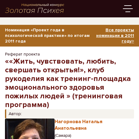
Номинация «Проект года в
Все проекты
психологической практике» по итогам
номинации в 2011
2011 года
году>
Реферат проекта
««Жить, чувствовать, любить,
свершать открытья!», клуб
рукоделия как тренинг-площадка
эмоционального здоровья
пожилых людей » (тренинговая
программа)
Автор:
Нагорнова Наталья
Анатольевна
(Самара)