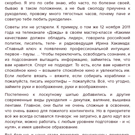
скорбно. Я это по себе знаю, ибо часто, по болезни своей,
бываю в таком положении, а не быв смолоду приучена к
рукоделию, провожу много тягостных часов, почему паче и
советую тебе любить рукоделие».
Советы эти не устарели. К примеру, о том же 12 ноября 2011
года на телеканале «Дождь» в своём мастер-классе «Какими
качествами должен обладать лидер», говорила российский
политик, писатель, теле- и радиоведущая Ирина Хакамада:
«Главный ключ к появлению профессиональной интуиции:
первое - паузы. … Чтобы переключить, освободить сознание, и
из подсознания вытащить информацию, займитесь тем, что
вам нравится. Спорт не подходит. То есть, если вам нравится
спокойное кино – возьмите спокойное кино и увлекитесь им.
Если любите вязать – вяжите, если собирать кораблики –
пожалуйста, писать иероглифы – пожалуйста. Всё, что угодно,
займите руки и воображение, руки и воображение».
Постепенно к лоскутному шитью добавились и другие
современные виды рукоделия – декупаж, валяние, вышивка
лентами. Главное, они были не очень сложные в освоении,
что очень важно для пожилого контингента. Но в приоритете
всё же всегда оставался пэчворк: не затратно, в дело идут все
лоскутки, можно работать с любым уровнем подготовки - и «с
нуля», и имея швейное образование.
Всё больше и чаще стали приходить пенсионеры, приводить