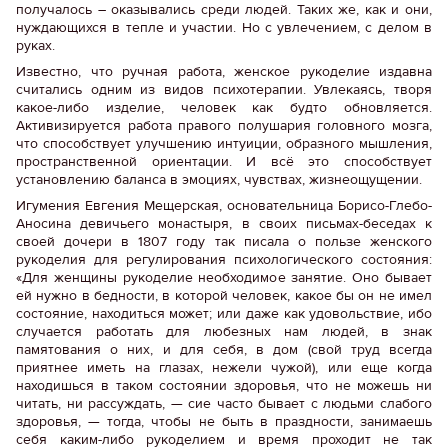
получалось – оказывались среди людей. Таких же, как и они,
нуждающихся в тепле и участии. Но с увлечением, с делом в
руках.
Известно, что ручная работа, женское рукоделие издавна
считались одним из видов психотерапии. Увлекаясь, творя
какое-либо изделие, человек как будто обновляется.
Активизируется работа правого полушария головного мозга,
что способствует улучшению интуиции, образного мышления,
пространственной ориентации. И всё это способствует
установлению баланса в эмоциях, чувствах, жизнеощущении.
Игумения Евгения Мещерская, основательница Борисо-Глебо-
Аносина девичьего монастыря, в своих письмах-беседах к
своей дочери в 1807 году так писала о пользе женского
рукоделия для регулирования психологического состояния:
«Для женщины рукоделие необходимое занятие. Оно бывает
ей нужно в бедности, в которой человек, какое бы он не имел
состояние, находиться может; или даже как удовольствие, ибо
случается работать для любезных нам людей, в знак
памятования о них, и для себя, в дом (свой труд всегда
приятнее иметь на глазах, нежели чужой), или еще когда
находишься в таком состоянии здоровья, что не можешь ни
читать, ни рассуждать, — сие часто бывает с людьми слабого
здоровья, — тогда, чтобы не быть в праздности, занимаешь
себя каким-либо рукоделием и время проходит не так