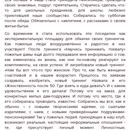
своих знакомых, подруг, приятельниц. Старались сделать что-
то для школьных праздников, для школы, любезно
приютившей наше сообщество. Собирались по субботам
после обеда. Обязательно с чаепитием, с рассказами о своём
житье-бытье.
Со временем я стала использовать эти посиделки как
экспериментальную площадку для обкатки своих тренингов.
Как пожилые люди воодушевлённо и радостно в них
участвуют! После тренинга «Научись принимать похвалу»
пожилые дамы ещё долго передавали мне информацию о том,
как изменилась их жизнь, как они по-новому реагируют на
комплименты, на свои успехи. И затребовали новый тренинг:
«Нам бы вот что-то про женское. Про то, как быть женщине
счастливой и в нашем возрасте!» Пришлось по заявкам
создавать, изобретать новый тренинг. Назвала я его
«Женственность после 50. Где взять и куда девать?» И с каким
удовольствием я его делала! Потому что на заказ, для
конкретных милых дам-подружек. И потому что место, где я
его собиралась проводить, известно. Собрались мы все, как и
обычно – с новыми творческими идеями, со сшитыми
изделиями, с чаем, с новыми приведёнными подружками-
пенсионерками! Так у пожилых людей, приходящих в наш клуб,
возникают реальные, настоящие неформальные отношения -
те, где присутствует личный момент. Личностные,