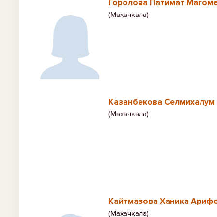
Горолова Патимат Магом
(Махачкала)
Казанбекова Селмихалум
(Махачкала)
Кайтмазова Ханика Ариф
(Махачкала)