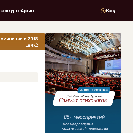
 конкурсе
Архив
Вход
Реклама
номинации в 2018
году>