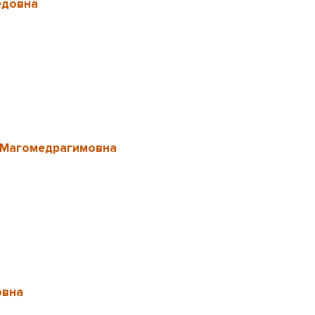
едовна
 Магомедрагимовна
овна