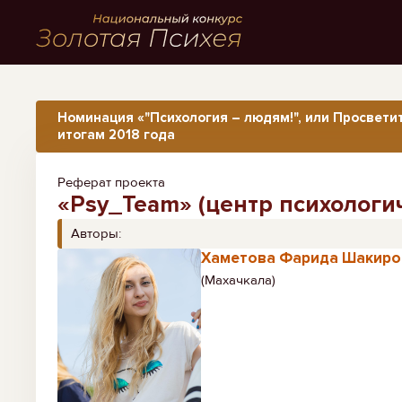
Номинация «"Психология – людям!", или Просвети
итогам 2018 года
Реферат проекта
«Psy_Team» (центр психологи
Авторы:
Хаметова Фарида Шакиро
(Махачкала)