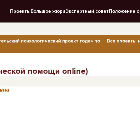
Проекты
Большое жюри
Экспертный совет
Положение о
тельский психологический проект года» по
Все проекты 
ческой помощи online)
вна