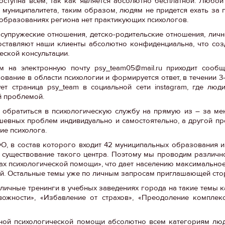
оступна всем, так как является абсолютно бесплатной. Люб
 муниципалитета, таким образом, людям не придется ехать за
 образованиях региона нет практикующих психологов.
 супружеские отношения, детско-родительские отношения, лич
доставляют наши клиенты абсолютно конфиденциальна, что со
еской консультации.
м на электронную почту psy_team05@mail.ru приходит сообщ
вание в области психологии и формируется ответ, в течении 3
ет страница psy_team в социальной сети instagram, где лю
й проблемой.
 обратиться в психологическую службу на прямую из – за мен
евных проблем индивидуально и самостоятельно, а другой пр
ие психолога.
, в состав которого входит 42 муниципальных образования и 
о существование такого центра. Поэтому мы проводим различн
ах психологической помощи», что дает населению максимальн
ией. Остальные темы уже по личным запросам приглашающей сто
личные тренинги в учебных заведениях города на такие темы 
вожности», «Избавление от страхов», «Преодоление комплек
тной психологической помощи абсолютно всем категориям лю