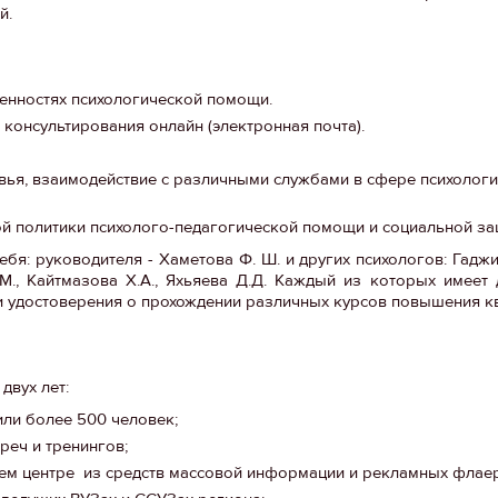
й.
енностях психологической помощи.
консультирования онлайн (электронная почта).
вья, взаимодействие с различными службами в сфере психологи
й политики психолого-педагогической помощи и социальной за
бя: руководителя - Хаметова Ф. Ш. и других психологов: Гадж
С.М., Кайтмазова Х.А., Яхьяева Д.Д. Каждый из которых имее
 и удостоверения о прохождении различных курсов повышения к
двух лет:
ли более 500 человек;
реч и тренингов;
м центре из средств массовой информации и рекламных флае