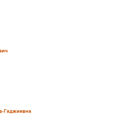
вич
в-Гаджиевна