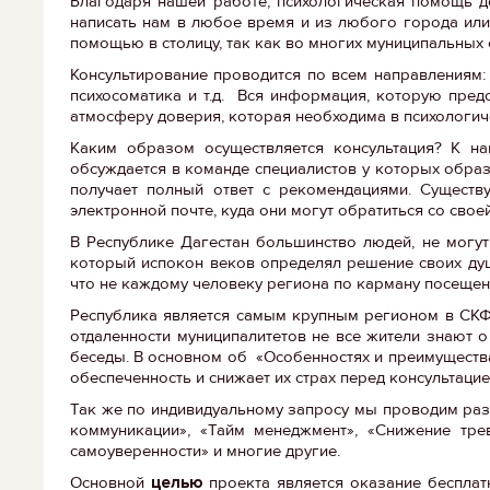
Благодаря нашей работе, психологическая помощь д
написать нам в любое время и из любого города или
помощью в столицу, так как во многих муниципальных
Консультирование проводится по всем направлениям:
психосоматика и т.д. Вся информация, которую пре
атмосферу доверия, которая необходима в психологич
Каким образом осуществляется консультация? К на
обсуждается в команде специалистов у которых образо
получает полный ответ с рекомендациями. Существу
электронной почте, куда они могут обратиться со свое
В Республике Дагестан большинство людей, не могут
который испокон веков определял решение своих душ
что не каждому человеку региона по карману посещен
Республика является самым крупным регионом в СКФО
отдаленности муниципалитетов не все жители знают 
беседы. В основном об «Особенностях и преимуществ
обеспеченность и снижает их страх перед консультац
Так же по индивидуальному запросу мы проводим раз
коммуникации», «Тайм менеджмент», «Снижение тре
самоуверенности» и многие другие.
Основной
целью
проекта является оказание беспла