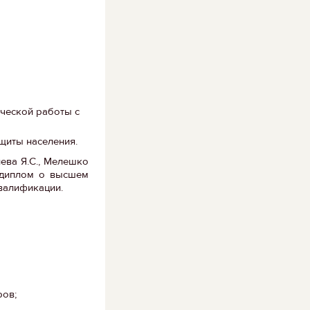
ческой работы с
щиты населения.
иева Я.С., Мелешко
т диплом о высшем
валификации.
ров;