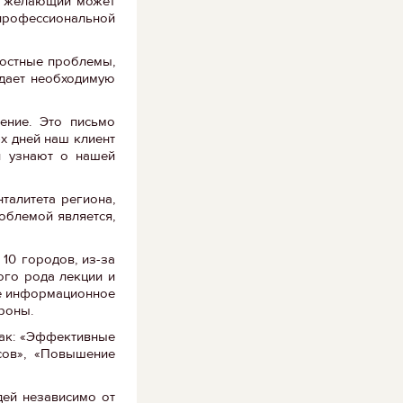
ой желающий может
 профессиональной
ностные проблемы,
здает необходимую
ение. Это письмо
-х дней наш клиент
ди узнают о нашей
талитета региона,
облемой является,
10 городов, из-за
ого рода лекции и
ое информационное
роны.
как: «Эффективные
сов», «Повышение
дей независимо от