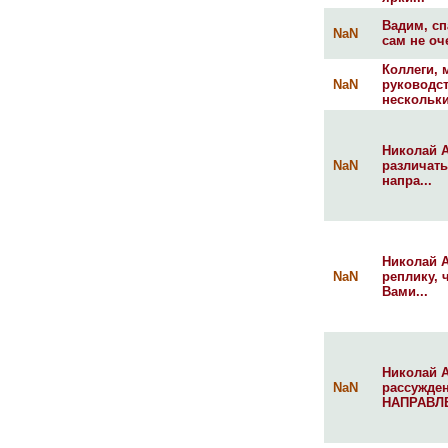
Вадим, сп
NaN
сам не оч
Коллеги, 
NaN
руководст
нескольки
Николай А
NaN
различат
напра...
Николай А
NaN
реплику, 
Вами...
Николай А
NaN
рассужде
НАПРАВЛЕ