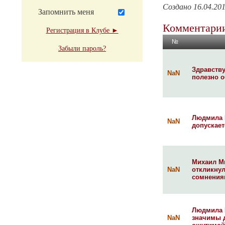
Создано 16.04.20
Запомнить меня
Комментарии
Регистрация в Клубе ►
№
Забыли пароль?
Здравству
NaN
полезно о
Людмила Г
NaN
допускает
Михаил Ми
NaN
откликнул
сомнениям
Людмила 
NaN
значимы д