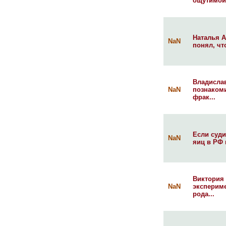
ощутимой.
Наталья А
NaN
понял, чт
Владислав
NaN
познакоми
фрак...
Если суди
NaN
яиц в РФ 
Виктория 
NaN
экспериме
рода...