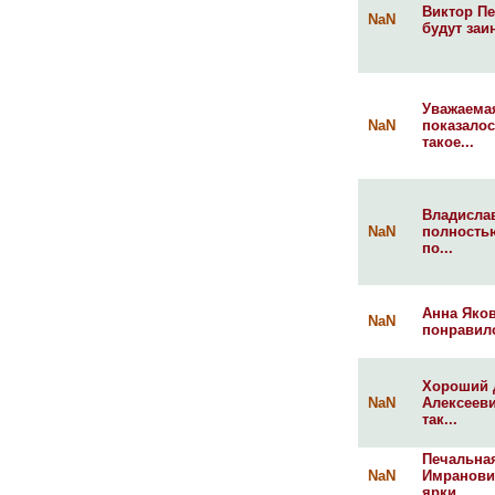
Виктор Пе
NaN
будут заи
Уважаемая
NaN
показалос
такое...
Владислав
NaN
полность
по...
Анна Яков
NaN
понравило
Хороший д
NaN
Алексееви
так...
Печальная
NaN
Имранови
ярки...