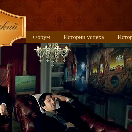
Форум
Истории успеха
Истор
Книжные новинки
uspeh_2017