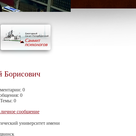
й Борисович
ментарии:
0
общения:
0
Темы:
0
 личное сообщение
гический университет имени
двинск