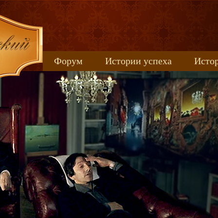
Форум
Истории успеха
Истор
Книжные новинки
uspeh_2017