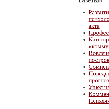
газеты»
Развити
психоло
акта
Професс
Категор
«комму
Вовлече
построе
Сомнени
Поведен
прогноз
Ушёл и
Коммент
Психея»