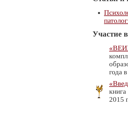
Психоло
патолог
Участие в
«ВЕИП
компл
образ
года в
«Введ
книга
2015 г