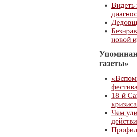
Видеть 
диагнос
Дедовщи
Безнрав
новой и
Упоминан
газеты»
«Вспоми
фестив
18-й Са
кризиса
Чем уди
действи
Профила