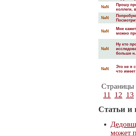
Прошу пр
NaN
коллеги, 
Попробую 
NaN
Посмотрит
Мне кажет
NaN
можно про
Ну кто пр
NaN
исследов
больше н.
Это не я 
NaN
что имеет
Страницы
11
12
13
Статьи и 
Дедовщи
может 