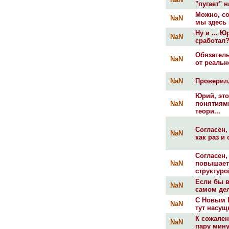
"пугает" 
Можно, со
NaN
мы здесь 
Ну и ... 
NaN
сработал?.
Обязател
NaN
от реальн
NaN
Проверил,
Юрий, эт
NaN
понятиям
теори...
Согласен
NaN
как раз и
Согласен,
NaN
повышаетс
структурой
Если бы в
NaN
самом дел
С Новым 
NaN
тут насущ
К сожален
NaN
пару мину