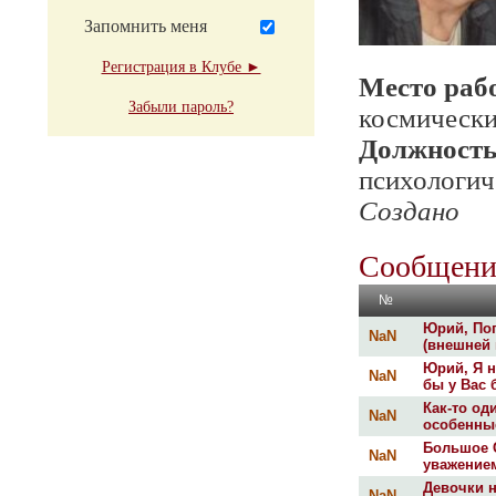
Запомнить меня
Регистрация в Клубе ►
Место раб
Забыли пароль?
космически
Должност
психологич
Создано
Сообщени
№
Юрий, Поп
NaN
(внешней 
Юрий, Я н
NaN
бы у Вас 
Как-то од
NaN
особенные
Большое 
NaN
уважением
Девочки н
NaN