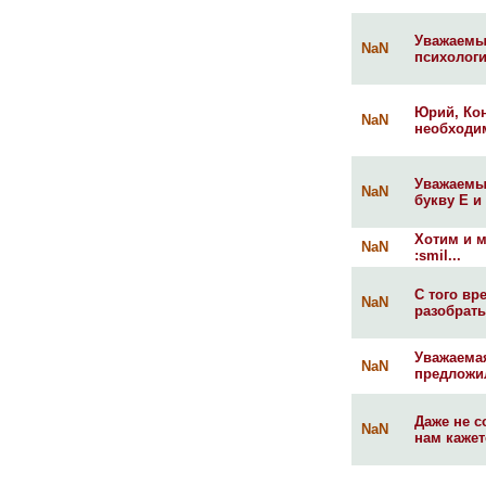
Уважаемы
NaN
психологи
Юрий, Кон
NaN
необходим
Уважаемый
NaN
букву Е и
Хотим и м
NaN
:smil...
С того вр
NaN
разобратьс
Уважаема
NaN
предложи
Даже не с
NaN
нам кажетс