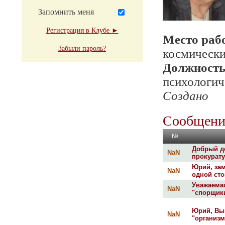
Запомнить меня
Регистрация в Клубе ►
Место раб
Забыли пароль?
космически
Должност
психологич
Создано
Сообщени
№
Добрый де
NaN
прокуратур
Юрий, зам
NaN
одной сто
Уважаемая
NaN
"спорщики
Юрий, Вы 
NaN
"организм 