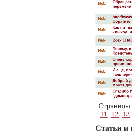
Обращаетс
NaN
перемене 
http://www
NaN
Обратите 
Как ни тя
NaN
- выход, и
NaN
Всех СПАС
Почему, к
NaN
Представь
Очень хор
NaN
причиннос
И еще, по
NaN
Гальперин
Добрый де
NaN
может дой
Спасибо И
NaN
"домостро
Страницы
11
12
13
Статьи и 