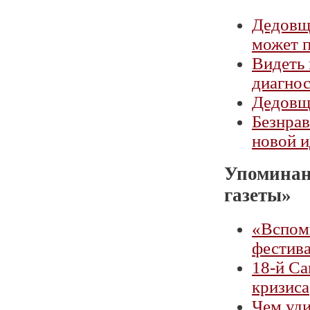
Дедовщи
может 
Видеть 
диагнос
Дедовщи
Безнрав
новой и
Упоминан
газеты»
«Вспоми
фестив
18-й Са
кризиса
Чем уди