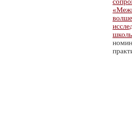
сопро
«Межг
волше
иссле
школь
номин
практи