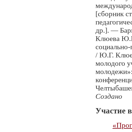
международ
[сборник ст
педагогичес
др.]. — Бар
Клюева Ю.Г
социально-
/ Ю.Г. Клю
молодого у
молодежи»:
конференции
Челтыбашев
Создано
Участие в
«Прог