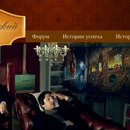
Форум
Истории успеха
Истор
Книжные новинки
uspeh_2017