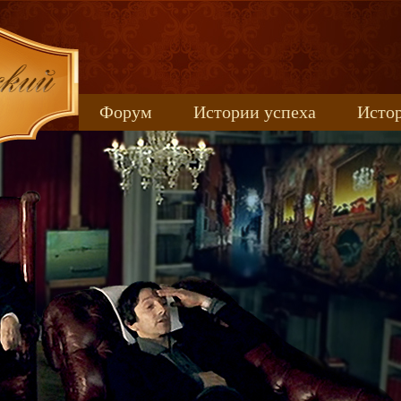
Форум
Истории успеха
Истор
Книжные новинки
uspeh_2017